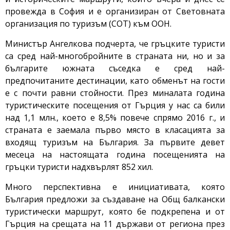
провежда в София и е организиран от Световната
организация по туризъм (СОТ) към ООН.
Министър Ангелкова подчерта, че гръцките туристи
са сред най-многобройните в страната ни, но и за
българите южната съседка е сред най-
предпочитаните дестинации, като обменът на гости
е с почти равни стойности. През миналата година
туристическите посещения от Гърция у нас са били
над 1,1 млн., което е 8,5% повече спрямо 2016 г., и
страната е заемала първо място в класацията за
входящ туризъм на България. За първите девет
месеца на настоящата година посещенията на
гръцки туристи надхвърлят 852 хил.
Много перспективна е инициативата, която
България предложи за създаване на Общ балкански
туристически маршрут, която бе подкрепена и от
Гърция на срещата на 11 държави от региона през