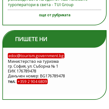
туроператори в света - TUI Group
още от рубриката
ПИШЕТЕ НИ
edoc@tourism.government.bg
Министерство на туризма
гр. София, ул. Съборна № 1
ЕИК 176789478
Данъчен номер: BG176789478
тел.
:
+359 2 904 6809