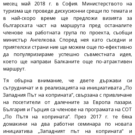
месец май 2018 г. в София. Министерството на
туризма ще проведе дискусионни срещи по темата и
в най-скоро време ще предложи визията за
българската част на маршрута пред останалите
членове на работната група по проекта, съобщи
министър Ангелкова. Според нея като съседни и
приятелски страни ние ще можем още по-ефективно
да популяризираме успешно съвместната идея,
което ще направи Балканите още по-атрактивен
маршрут.
Тя обърна внимание, че двете държави си
сътрудничат и в реализацията на инициативата „По
Западния Път на коприната“, свързана с привличане
на посетители от далечните за Европа пазари.
България и Гърция са членове на програмата на СОТ
„По Пътя на коприната“. През 2017 г. те бяха
домакини на два работни семинара по новата
инициатива „Западният път на коприната“ и