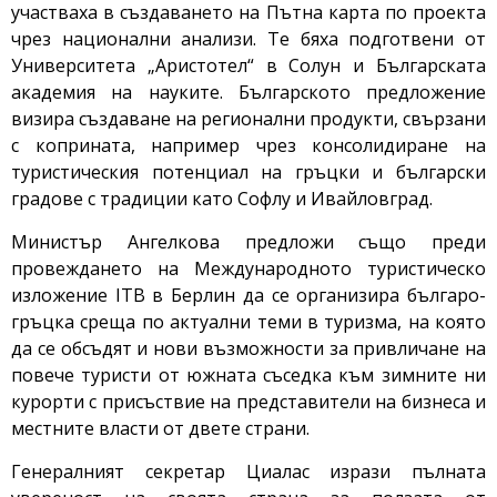
участваха в създаването на Пътна карта по проекта
чрез национални анализи. Те бяха подготвени от
Университета „Аристотел“ в Солун и Българската
академия на науките. Българското предложение
визира създаване на регионални продукти, свързани
с коприната, например чрез консолидиране на
туристическия потенциал на гръцки и български
градове с традиции като Софлу и Ивайловград.
Министър Ангелкова предложи също преди
провеждането на Международното туристическо
изложение ITB в Берлин да се организира българо-
гръцка среща по актуални теми в туризма, на която
да се обсъдят и нови възможности за привличане на
повече туристи от южната съседка към зимните ни
курорти с присъствие на представители на бизнеса и
местните власти от двете страни.
Генералният секретар Циалас изрази пълната