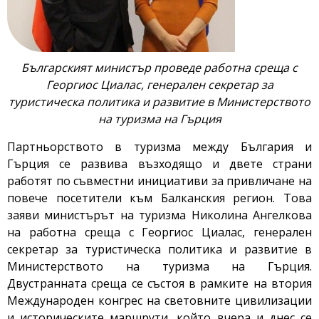
Българският министър проведе работна среща с
Георгиос Циалас, генерален секретар за
туристическа политика и развитие в Министерството
на туризма на Гърция
Партньорството в туризма между България и
Гърция се развива възходящо и двете страни
работят по съвместни инициативи за привличане на
повече посетители към Балканския регион. Това
заяви министърът на туризма Николина Ангелкова
на работна среща с Георгиос Циалас, генерален
секретар за туристическа политика и развитие в
Министерството на туризма на Гърция.
Двустранната среща се състоя в рамките на втория
Международен конгрес на световните цивилизации
и историческите маршрути, който вчера и днес се