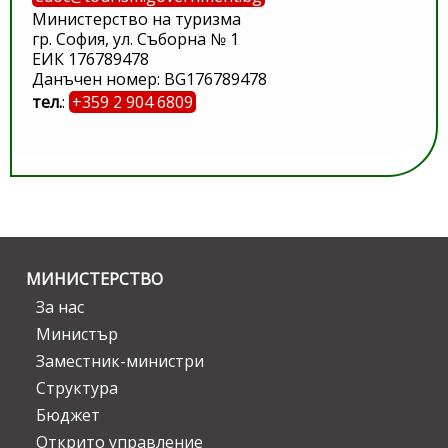
Министерство на туризма
гр. София, ул. Съборна № 1
ЕИК 176789478
Данъчен номер: BG176789478
тел.
:
+359 2 904 6809
МИНИСТЕРСТВО
За нас
Министър
Заместник-министри
Структура
Бюджет
Открито управление