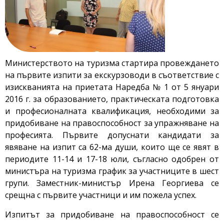
Министерството на туризма стартира провеждането
на първите изпити за екскурзоводи в съответствие с
изискванията на приетата Наредба № 1 от 5 януари
2016 г. за образованието, практическата подготовка
и професионалната квалификация, необходими за
придобиване на правоспособност за упражняване на
професията. Първите допуснати кандидати за
явяване на изпит са 62-ма души, които ще се явят в
периодите 11-14 и 17-18 юли, съгласно одобрен от
министъра на туризма график за участниците в шест
групи. Заместник-министър Ирена Георгиева се
срещна с първите участници и им пожела успех.
Изпитът за придобиване на правоспособност се