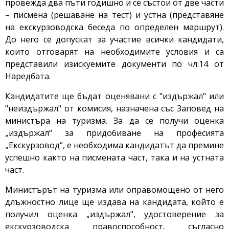
провежда два пъти годишно и се състои от две части
– писмена (решаване на тест) и устна (представяне
на екскурзоводска беседа по определен маршрут).
До него се допускат за участие всички кандидати,
които отговарят на необходимите условия и са
представили изискуемите документи по чл.14 от
Наредбата.
Кандидатите ще бъдат оценявани с "издържал" или
"неиздържал" от комисия, назначена със Заповед на
министъра на туризма. За да се получи оценка
„издържал“ за придобиване на професията
„Екскурзовод“, е необходима кандидатът да премине
успешно както на писмената част, така и на устната
част.
Министърът на туризма или оправомощено от него
длъжностно лице ще издава на кандидата, който е
получил оценка „издържал", удостоверение за
екскурзоводска правоспособност, съгласно