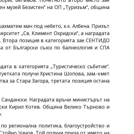
Борис Бегъмов. Почетното второ място зае
ен музей Безистен“ на ОП „Туризъм“, община
ахматем мач под небето, к.к. Албена. Призът
ерситет „Св. Климент Охридски“, а наградата
. Втора позиция в категорията зае СЕНТИДО
лва от Български съюз по балнеология и СПА
ата в категорията „Туристическо събитие“.
туетката получи Христина Шопова, зам.-кмет
тва за Стара Загора, третата позиция остана
а Сандански. Наградата връчи министърът на
нски Кирил Котев. Община Велико Търново и
.
по регионална политика, благоустройство и
 Стойно Чачов. Той получи приза от името на