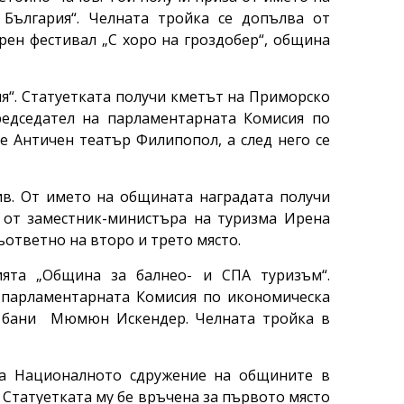
 България“. Челната тройка се допълва от
рен фестивал „С хоро на гроздобер“, община
ия“. Статуетката получи кметът на Приморско
едседател на парламентарната Комисия по
е Античен театър Филипопол, а след него се
ив. От името на общината наградата получи
 от заместник-министъра на туризма Ирена
ъответно на второ и трето място.
ята „Община за балнео- и СПА туризъм“.
а парламентарната Комисия по икономическа
и бани Мюмюн Искендер. Челната тройка в
на Националното сдружение на общините в
 Статуетката му бе връчена за първото място