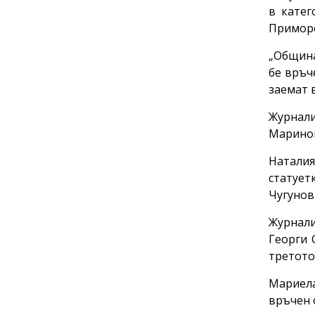
в катег
Приморс
„Община
бе връч
заемат 
Журнали
Маринов
Наталия
статует
Чугунов 
Журнали
Георги 
третото
Мариела
връчен 