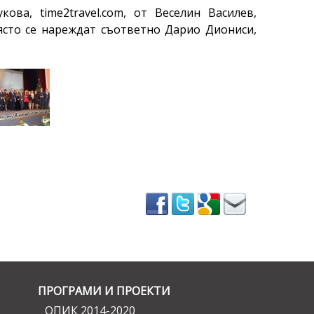
ва, time2travel.com, от Веселин Василев,
място се нареждат съответно Дарио Диониси,
ПРОГРАМИ И ПРОЕКТИ
ОПИК 2014-2020