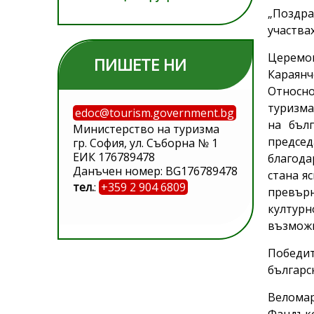
„Поздра
участва
Церемон
ПИШЕТЕ НИ
Караянч
Относно
туризма
edoc@tourism.government.bg
на бъл
Министерство на туризма
предсе
гр. София, ул. Съборна № 1
ЕИК 176789478
благода
Данъчен номер: BG176789478
стана я
тел.
:
+359 2 904 6809
превърн
културн
възможн
Победит
българс
Велома