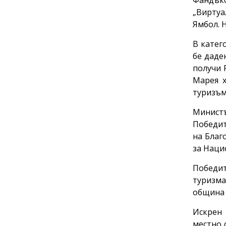
Фандъко
„Виртуа
Ямбол. 
В катег
бе даде
получи 
Марея х
туризъм
Министъ
Победит
на Благ
за Наци
Победит
туризма
община 
Искрен 
местно 