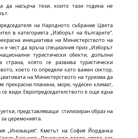
ла да насърча тези, които тази година не
рът.
председателя на Народното събрание Цвета
ител в категорията „Изборът на българите“.
рекрасна инициатива на Министерството на
ен е чест да връча специалния приз „Изборът
национални туристически обекти, допълни
а страна, която се развива туристически
вото, което го определи като важен сектор,
ициативата на Министерството на туризма да
 прекрасни планини, море, чудесен климат,
а се види. Европредседателството е още една
атуетки, представляващи стилизиран образ на
 за церемонията.
ия „Иновация“. Кметът на София Йорданка