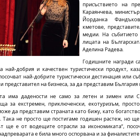
присъствието на пр
Караянчева, министър
Йорданка Фандъков
кметове, представите
медии. На събитието 
лицата на Българска
Аделина Радева.
Годишните награди са
а най-добрия и качествен туристически продукт, каз
посочват най-добрите туристически дестинация или съб
и представител на бизнеса, за да представим България
та има дадености не само за летен и зимен или С
ща за екстремен, приключенски, екотуризъм, прост
може да представим страната като бижу, като богатств
. Така не просто ще постигаме годишен растеж, но ще
т ще е от водещите отрасли за икономиката“, посо
надпреварата е била много оспорвана и за финалистите с