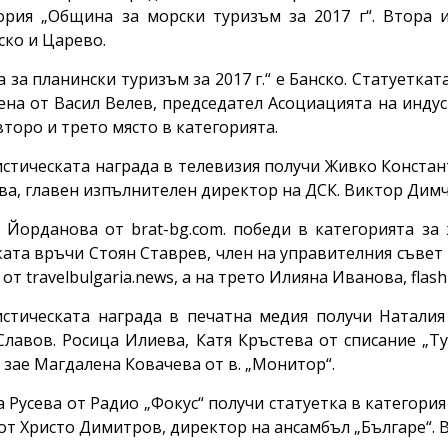
ория „Община за морски туризъм за 2017 г“. Втора 
ко и Царево.
 за планински туризъм за 2017 г.“ е Банско. Статуеткат
ена от Васил Велев, председател Асоциацията на инду
второ и трето място в категорията.
стическата награда в телевизия получи Живко Констан
а, главен изпълнителен директор на ДСК. Виктор Димчев
 Йорданова от brat-bg.com. победи в категорията за
ката връчи Стоян Ставрев, член на управителния съвет
от travelbulgaria.news, а на трето Илияна Иванова, flash
стическата награда в печатна медия получи Наталия 
Славов. Росица Илиева, Катя Кръстева от списание „Т
 зае Магдалена Ковачева от в. „Монитор“.
 Русева от Радио „Фокус“ получи статуетка в категория
от Христо Димитров, директор на ансамбъл „Българе“. 