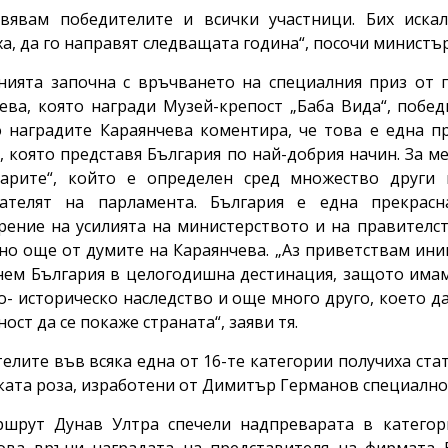
вявам победителите и всички участници. Бих иска
ха, да го направят следващата година“, посочи министъ
ията започна с връчването на специалния приз от 
ева, която награди Музей-крепост „Баба Вида“, побед
 наградите Караянчева коментира, че това е една п
, която представя България по най-добрия начин. За м
гарите“, който е определен сред множество други 
дателят на парламента. България е една прекрасн
рение на усилията на министерството и на правителст
сно още от думите на Караянчева. „Аз приветствам ин
ем България в целогодишна дестинация, защото имаме
о- историческо наследство и още много друго, което д
ост да се покаже страната“, заяви тя.
елите във всяка една от 16-те категории получиха ст
ката роза, изработени от Димитър Германов специално
ршрут Дунав Ултра спечели надпреварата в категор