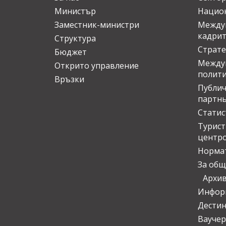
Министър
Национ
Заместник-министри
Междув
кадрит
Структура
Страте
Бюджет
Междун
Открито управление
полит
Връзки
Публич
партн
Статис
Турис
центр
Норма
За общ
Архи
Инфор
Дести
Ваучер