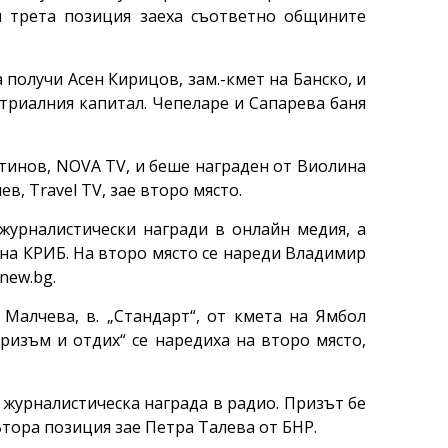
и трета позиция заеха съответно общините
а получи Асен Кирицов, зам.-кмет на Банско, и
стриалния капитал. Чепеларе и Сапарева баня
тинов, NOVA TV, и беше награден от Виолина
, Travel TV, зае второ място.
 журналистически награди в онлайн медия, а
 на КРИБ. На второ място се нареди Владимир
new.bg.
Малчева, в. „Стандарт“, от кмета на Ямбол
уризъм и отдих“ се наредиха на второ място,
 журналистическа награда в радио. Призът бе
Втора позиция зае Петра Талева от БНР.