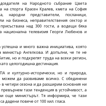
едседателя на Народното събрание Цвета
а на спорта Красен Кралев, кмета на София
а, народни представители, посланици,
ли на бизнеса, неправителствения сектор и
присъстваха над 300 гости, а водещи бяха
та национална телевизия Георги Любенов и
 успешна и много важна инициатива, която
а министър Ангелкова. И допълни, че те не
итие, но и подкрепят труда на всеки регион,
 като целогодишна дестинация.
ПА и културно-исторически, но и природа,
о можем да развиваме всичко. С обединени
о в четири сезона и да разширим основния ни
 превърнем тази тенденция в устойчивост, а
чи още министърът. Тя информира, че тази
а дадени повече от 100 хил. гласа.