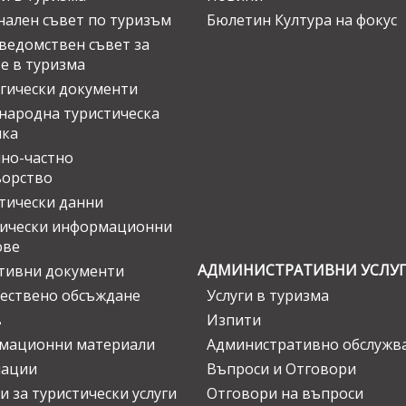
ален съвет по туризъм
Бюлетин Култура на фокус
едомствен съвет за
е в туризма
гически документи
ародна туристическа
ика
но-частно
ьорство
тически данни
тически информационни
ове
АДМИНИСТРАТИВНИ УСЛУ
тивни документи
ествено обсъждане
Услуги в туризма
в
Изпити
мационни материали
Административно обслужв
нации
Въпроси и Отговори
и за туристически услуги
Отговори на въпроси