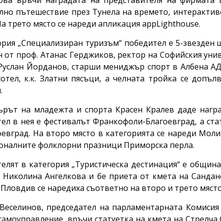
ва връчи наградата на представителя на фирмата 
лно пътешествие през Тунела на времето, интерактив
На трето място се нареди апликация appLighthouse.
ория „Специализиран туризъм“ победител е 5-звезден ш
н от проф. Атанас Герджиков, ректор на Софийския унив
Руслан Йорданов, старши мениджър спорт в Албена АД
отел, к.к. Златни пясъци, а челната тройка се допъ
.
рът на младежта и спорта Красен Кралев даде наград
ел в нея е фестивалът Франкофоли-Благоевград, а ста
оевград. На второ място в категорията се нареди Моли
оналните фолклорни празници Приморска перла.
елят в категория „Туристическа дестинация“ е общин
 Николина Ангелкова и бе приета от кмета на Санда
Пловдив се наредиха съответно на второ и трето място
Веселинов, председател на парламентарната Комисия 
самоуправление, връчи статуетка на кмета на Стрелча