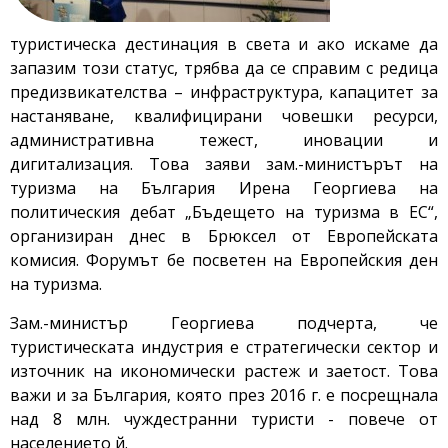
туристическа дестинация в света и ако искаме да
запазим този статус, трябва да се справим с редица
предизвикателства – инфраструктура, капацитет за
настаняване, квалифицирани човешки ресурси,
административна тежест, иновации и
дигитализация. Това заяви зам.-министърът на
туризма на България Ирена Георгиева на
политическия дебат „Бъдещето на туризма в ЕС“,
организиран днес в Брюксел от Европейската
комисия. Форумът бе посветен на Европейския ден
на туризма.
Зам.-министър Георгиева подчерта, че
туристическата индустрия е стратегически сектор и
източник на икономически растеж и заетост. Това
важи и за България, която през 2016 г. е посрещнала
над 8 млн. чуждестранни туристи - повече от
населението й.