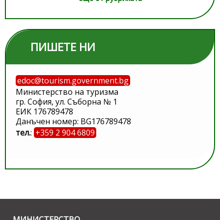
ПИШЕТЕ НИ
edoc@tourism.government.bg
Министерство на туризма
гр. София, ул. Съборна № 1
ЕИК 176789478
Данъчен номер: BG176789478
тел.
:
+359 2 904 6809
МИНИСТЕРСТВО