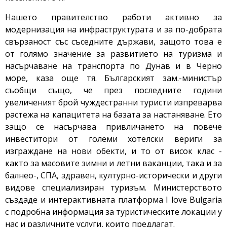
Нашето правителство работи активно за
модернизация на инфраструктурата и за по-добрата
свързаност със съседните държави, защото това е
от голямо значение за развитието на туризма и
насърчаване на транспорта по Дунав и в Черно
море, каза още тя. Българският зам.-министър
съобщи също, че през последните години
увеличеният брой чуждестранни туристи изпреварва
растежа на капацитета на базата за настаняване. Ето
защо се насърчава привличането на повече
инвеститори от големи хотелски вериги за
изграждане на нови обекти, и то от висок клас -
както за масовите зимни и летни ваканции, така и за
балнео-, СПА, здравен, културно-исторически и други
видове специализиран туризъм. Министерството
създаде и интерактивната платформа I love Bulgaria
с подробна информация за туристическите локации у
нас и различните услуги, които предлагат.