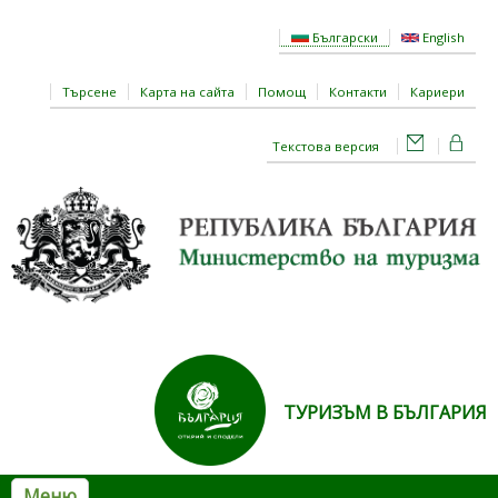
Премини към основното съдържание
Български
English
Търсене
Карта на сайта
Помощ
Контакти
Кариери
Текстова версия
ТУРИЗЪМ В БЪЛГАРИЯ
Меню