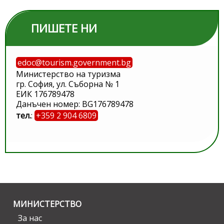
ПИШЕТЕ НИ
edoc@tourism.government.bg
Министерство на туризма
гр. София, ул. Съборна № 1
ЕИК 176789478
Данъчен номер: BG176789478
тел.
:
+359 2 904 6809
МИНИСТЕРСТВО
За нас