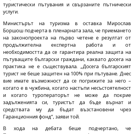
туристически пътувания и свързаните пътнически
услуги.
Министърът на туризма в оставка Мирослав
Боршош подчерта в пленарната зала, че приемането
на законопроекта на първо четене е резултат от
продължителна експертна работа и от
необходимостта да се гарантира реална защита на
пътуващите български граждани, каквато досега на
практика не е съществувала. „Досега българският
турист не беше защитен на 100% при пътуване. Днес
вие имате възможност да се погрижите за него –
когато е в чужбина, когато настъпи несъстоятелност
и когато туроператорът не може да покрие
задълженията си, туристът да бъде върнат и
средствата му да бъдат възстановени чрез
Гаранционния фонд“, заяви той.
В хода на дебата беше подчертано, че