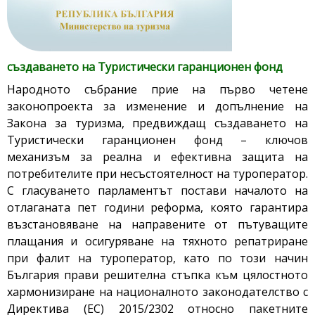
създаването на Туристически гаранционен фонд
Народното събрание прие на първо четене
законопроекта за изменение и допълнение на
Закона за туризма, предвиждащ създаването на
Туристически гаранционен фонд – ключов
механизъм за реална и ефективна защита на
потребителите при несъстоятелност на туроператор.
С гласуването парламентът постави началото на
отлаганата пет години реформа, която гарантира
възстановяване на направените от пътуващите
плащания и осигуряване на тяхното репатриране
при фалит на туроператор, като по този начин
България прави решителна стъпка към цялостното
хармонизиране на националното законодателство с
Директива (ЕС) 2015/2302 относно пакетните