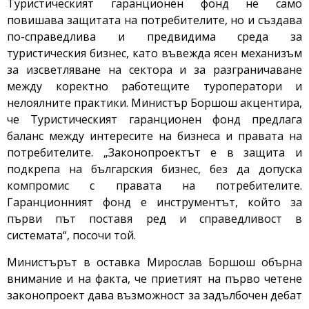
Туристическият гаранционен фонд не само
повишава защитата на потребителите, но и създава
по-справедлива и предвидима среда за
туристическия бизнес, като въвежда ясен механизъм
за изсветляване на сектора и за разграничаване
между коректно работещите туроператори и
нелоялните практики. Министър Боршош акцентира,
че Туристическият гаранционен фонд предлага
баланс между интересите на бизнеса и правата на
потребителите. „Законопроектът е в защита и
подкрепа на българския бизнес, без да допуска
компромис с правата на потребителите.
Гаранционният фонд е инструментът, който за
първи път поставя ред и справедливост в
системата“, посочи той.
Министърът в оставка Мирослав Боршош обърна
внимание и на факта, че приетият на първо четене
законопроект дава възможност за задълбочен дебат