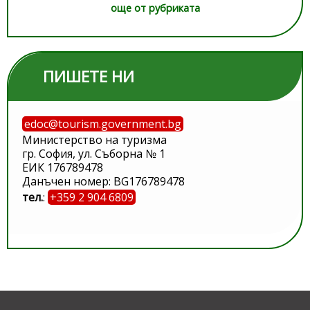
още от рубриката
ПИШЕТЕ НИ
edoc@tourism.government.bg
Министерство на туризма
гр. София, ул. Съборна № 1
ЕИК 176789478
Данъчен номер: BG176789478
тел.
:
+359 2 904 6809