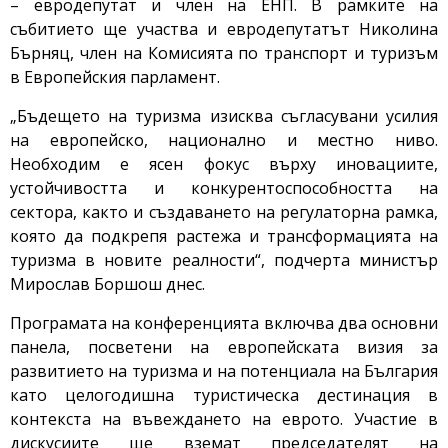
– евродепутат и член на ЕНП. В рамките на
събитието ще участва и евродепутатът Николина
Бърняц, член на Комисията по транспорт и туризъм
в Европейския парламент.
„Бъдещето на туризма изисква съгласувани усилия
на европейско, национално и местно ниво.
Необходим е ясен фокус върху иновациите,
устойчивостта и конкурентоспособността на
сектора, както и създаването на регулаторна рамка,
която да подкрепя растежа и трансформацията на
туризма в новите реалности“, подчерта министър
Мирослав Боршош днес.
Програмата на конференцията включва два основни
панела, посветени на европейската визия за
развитието на туризма и на потенциала на България
като целогодишна туристическа дестинация в
контекста на въвеждането на еврото. Участие в
дискусиите ще вземат председателят на