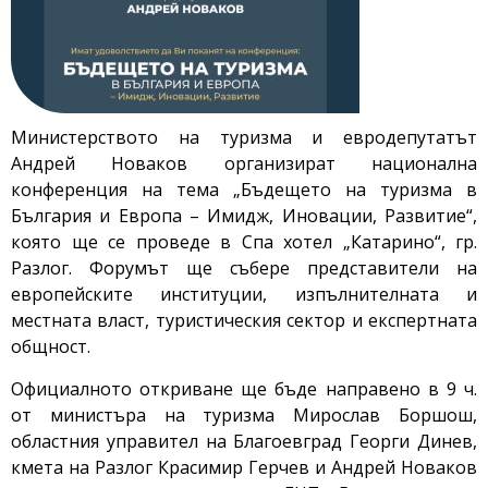
Министерството на туризма и евродепутатът
Андрей Новаков организират национална
конференция на тема „Бъдещето на туризма в
България и Европа – Имидж, Иновации, Развитие“,
която ще се проведе в Спа хотел „Катарино“, гр.
Разлог. Форумът ще събере представители на
европейските институции, изпълнителната и
местната власт, туристическия сектор и експертната
общност.
Официалното откриване ще бъде направено в 9 ч.
от министъра на туризма Мирослав Боршош,
областния управител на Благоевград Георги Динев,
кмета на Разлог Красимир Герчев и Андрей Новаков