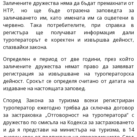
Заличените дружества няма да бъдат премахнати от
НТР, но ще бъде отразена заповедта за
заличаването им, като имената им са оцветени в
червено. Така потребителите, при справка в
регистъра ще получават информация дали
туроператорът е коректен и извършва дейност,
спазвайки закона.
Определен е период от две години, през който
заличените дружества нямат право да заявяват
регистрация за извършване на туроператорска
дейност. Срокът се определя считано от датата на
издаване на настоящата заповед.
Според Закона за туризма всеки регистриран
туроператор ежегодно трябва да сключва договор
за застраховка „Отговорност на туроператора“ с
дружество по смисъла на Кодекса за застраховането
и да я представи на министъра на туризма, в 14