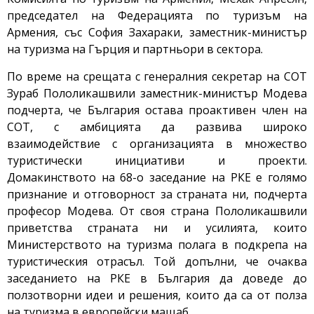
председател на Федерацията по туризъм на
Армения, със София Захараки, заместник-министър
на туризма на Гърция и партньори в сектора.
По време на срещата с генералния секретар на СОТ
Зураб Пололикашвили заместник-министър Модева
подчерта, че България остава проактивен член на
СОТ, с амбицията да развива широко
взаимодействие с организацията в множество
туристически инициативи и проекти.
Домакинството на 68-о заседание на РКЕ е голямо
признание и отговорност за страната ни, подчерта
професор Модева. От своя страна Пололикашвили
приветства страната ни и усилията, които
Министерството на туризма полага в подкрепа на
туристическия отрасъл. Той допълни, че очаква
заседанието на РКЕ в България да доведе до
ползотворни идеи и решения, които да са от полза
на туризма в европейски мащаб.