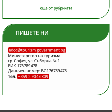
още от рубриката
ПИШЕТЕ НИ
edoc@tourism.government.bg
Министерство на туризма
гр. София, ул. Съборна № 1
ЕИК 176789478
Данъчен номер: BG176789478
тел.
:
+359 2 904 6809