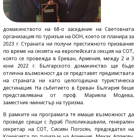
домакинството на 68-о заседание на Световната
организация по туризъм на ООН, което се планира за
2023 г. Страната ни получи престижното призвание
по време на сесията на европейската секция на СОТ,
която се провежда в Ереван, Армения, между 2 и 3
юни 2022 г. Българското домакинство ще бъде
отлична възможност да се представят предимствата
на страната ни като целогодишна туристическа
дестинация. На събитието в Ереван България беше
представлявана от проф. Мариела Модева,
заместник-министър на туризма.
В рамките на програмата тя имаше възможност да
проведе срещи с Зураб Пололикашвили, генерален
секретар на СОТ, Сисиян Погосян, председател на
Комисията по туризъм на Армения, Мехак Апресян,