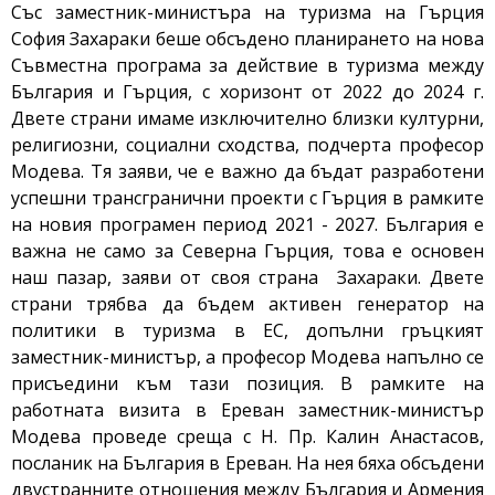
Със заместник-министъра на туризма на Гърция
София Захараки беше обсъдено планирането на нова
Съвместна програма за действие в туризма между
България и Гърция, с хоризонт от 2022 до 2024 г.
Двете страни имаме изключително близки културни,
религиозни, социални сходства, подчерта професор
Модева. Тя заяви, че е важно да бъдат разработени
успешни трансгранични проекти с Гърция в рамките
на новия програмен период 2021 - 2027. България е
важна не само за Северна Гърция, това е основен
наш пазар, заяви от своя страна Захараки. Двете
страни трябва да бъдем активен генератор на
политики в туризма в ЕС, допълни гръцкият
заместник-министър, а професор Модева напълно се
присъедини към тази позиция. В рамките на
работната визита в Ереван заместник-министър
Модева проведе среща с Н. Пр. Калин Анастасов,
посланик на България в Ереван. На нея бяха обсъдени
двустранните отношения между България и Армения