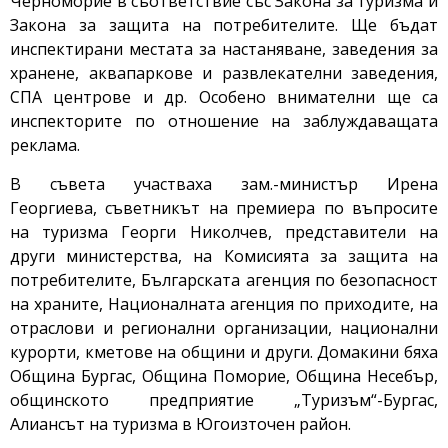
Черноморие в съответствие със Закона за туризма и
Закона за защита на потребителите. Ще бъдат
инспектирани местата за настаняване, заведения за
хранене, аквапаркове и развлекателни заведения,
СПА центрове и др. Особено внимателни ще са
инспекторите по отношение на заблуждаващата
реклама.
В съвета участваха зам.-министър Ирена
Георгиева, съветникът на премиера по въпросите
на туризма Георги Николчев, представители на
други министерства, на Комисията за защита на
потребителите, Българската агенция по безопасност
на храните, Националната агенция по приходите, на
отраслови и регионални организации, национални
курорти, кметове на общини и други. Домакини бяха
Община Бургас, Община Поморие, Община Несебър,
общинското предприятие „Туризъм“-Бургас,
Алиансът на туризма в Югоизточен район.