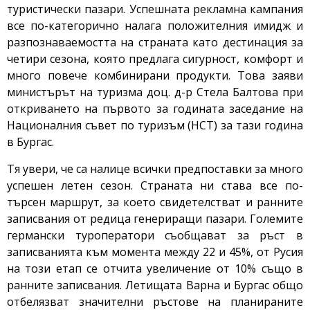
туристически пазари. Успешната рекламна кампания
все по-категорично налага положителния имидж и
разпознаваемостта на страната като дестинация за
четири сезона, която предлага сигурност, комфорт и
много повече комбинирани продукти. Това заяви
министърът на туризма доц. д-р Стела Балтова при
откриването на първото за годината заседание на
Националния съвет по туризъм (НСТ) за тази година
в Бургас.
Тя увери, че са налице всички предпоставки за много
успешен летен сезон. Страната ни става все по-
търсен маршрут, за което свидетелстват и ранните
записвания от редица генериращи пазари. Големите
германски туроператори съобщават за ръст в
записванията към момента между 22 и 45%, от Русия
на този етап се отчита увеличение от 10% също в
ранните записвания. Летищата Варна и Бургас общо
отбелязват значителни ръстове на планираните