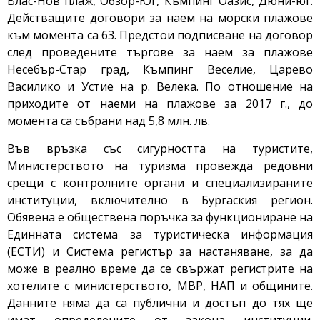
Влас-Нов плаж, Обзор-Юг, Къмпинг Оазис, Дюни-юг.
Действащите договори за наем на морски плажове
към момента са 63. Предстои подписване на договор
след проведените търгове за наем за плажове
Несебър-Стар град, Къмпинг Веселие, Царево
Василико и Устие на р. Велека. По отношение на
приходите от наеми на плажове за 2017 г., до
момента са събрани над 5,8 млн. лв.
Във връзка със сигурността на туристите,
Министерството на туризма провежда редовни
срещи с контролните органи и специализираните
институции, включително в Бургаския регион.
Обявена е обществена поръчка за функциониране на
Единната система за туристическа информация
(ЕСТИ) и Система регистър за настаняване, за да
може в реално време да се свържат регистрите на
хотелите с министерството, МВР, НАП и общините.
Данните няма да са публични и достъп до тях ще