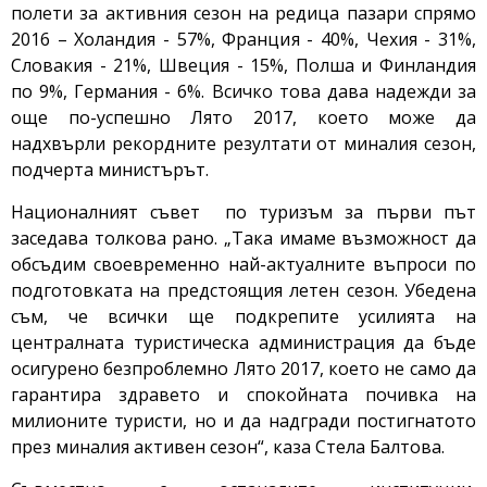
полети за активния сезон на редица пазари спрямо
2016 – Холандия - 57%, Франция - 40%, Чехия - 31%,
Словакия - 21%, Швеция - 15%, Полша и Финландия
по 9%, Германия - 6%. Всичко това дава надежди за
още по-успешно Лято 2017, което може да
надхвърли рекордните резултати от миналия сезон,
подчерта министърът.
Националният съвет по туризъм за първи път
заседава толкова рано. „Така имаме възможност да
обсъдим своевременно най-актуалните въпроси по
подготовката на предстоящия летен сезон. Убедена
съм, че всички ще подкрепите усилията на
централната туристическа администрация да бъде
осигурено безпроблемно Лято 2017, което не само да
гарантира здравето и спокойната почивка на
милионите туристи, но и да надгради постигнатото
през миналия активен сезон“, каза Стела Балтова.