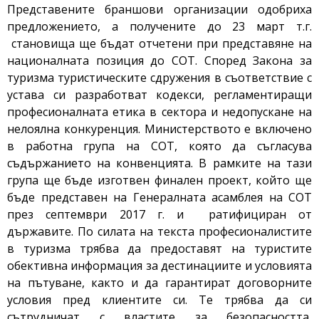
Представените браншови организации одобриха
предложението, а получените до 23 март т.г.
становища ще бъдат отчетени при представяне на
националната позиция до СОТ. Според Закона за
туризма туристическите сдружения в съответствие с
устава си разработват кодекси, регламентиращи
професионалната етика в сектора и недопускане на
нелоялна конкуренция. Министерството е включено
в работна група на СОТ, която да съгласува
съдържанието на конвенцията. В рамките на тази
група ще бъде изготвен финален проект, който ще
бъде представен на Генералната асамблея на СОТ
през септември 2017 г. и ратифициран от
държавите. По силата на текста професионалистите
в туризма трябва да предоставят на туристите
обективна информация за дестинациите и условията
на пътуване, както и да гарантират договорните
условия пред клиентите си. Те трябва да си
сътрудничат с властите за безопасността,