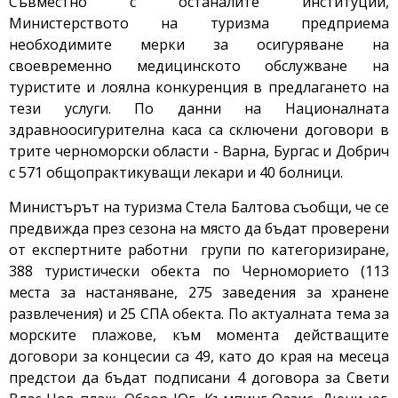
Съвместно с останалите институции,
Министерството на туризма предприема
необходимите мерки за осигуряване на
своевременно медицинското обслужване на
туристите и лоялна конкуренция в предлагането на
тези услуги. По данни на Националната
здравноосигурителна каса са сключени договори в
трите черноморски области - Варна, Бургас и Добрич
с 571 общопрактикуващи лекари и 40 болници.
Министърът на туризма Стела Балтова съобщи, че се
предвижда през сезона на място да бъдат проверени
от експертните работни групи по категоризиране,
388 туристически обекта по Черноморието (113
места за настаняване, 275 заведения за хранене
развлечения) и 25 СПА обекта. По актуалната тема за
морските плажове, към момента действащите
договори за концесии са 49, като до края на месеца
предстои да бъдат подписани 4 договора за Свети