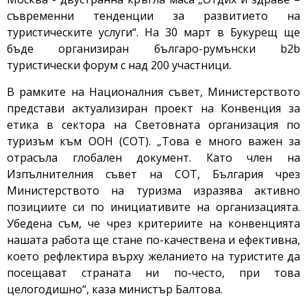
съвременни тенденции за развитието на
туристическите услуги“. На 30 март в Букурещ ще
бъде организиран българо-румънски b2b
туристически форум с над 200 участници.
В рамките на Националния съвет, Министерството
представи актуализиран проект на Конвенция за
етика в сектора на Световната организация по
туризъм към ООН (СОТ). „Това е много важен за
отрасъла глобален документ. Като член на
Изпълнителния съвет на СОТ, България чрез
Министерството на туризма изразява активно
позициите си по инициативите на организацията.
Убедена съм, че чрез критериите на конвенцията
нашата работа ще стане по-качествена и ефективна,
което рефлектира върху желанието на туристите да
посещават страната ни по-често, при това
целогодишно“, каза министър Балтова.