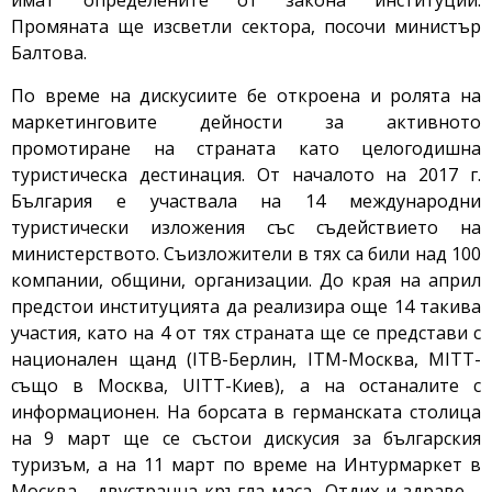
имат определените от закона институции.
Промяната ще изсветли сектора, посочи министър
Балтова.
По време на дискусиите бе откроена и ролята на
маркетинговите дейности за активното
промотиране на страната като целогодишна
туристическа дестинация. От началото на 2017 г.
България е участвала на 14 международни
туристически изложения със съдействието на
министерството. Съизложители в тях са били над 100
компании, общини, организации. До края на април
предстои институцията да реализира още 14 такива
участия, като на 4 от тях страната ще се представи с
национален щанд (ITB-Берлин, ITM-Москва, MITT-
също в Москва, UITT-Киев), а на останалите с
информационен. На борсата в германската столица
на 9 март ще се състои дискусия за българския
туризъм, а на 11 март по време на Интурмаркет в
Москва - двустранна кръгла маса „Отдих и здраве –