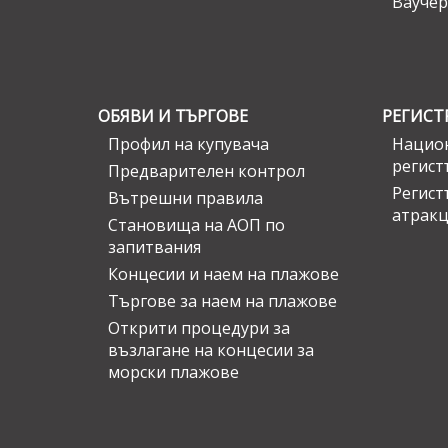
Ваучер
ОБЯВИ И ТЪРГОВЕ
РЕГИСТ
Профил на купувача
Национ
регист
Предварителен контрол
Регист
Вътрешни правила
атрак
Становища на АОП по
запитвания
Концесии и наем на плажове
Търгове за наем на плажове
Открити процедури за
възлагане на концесии за
морски плажове