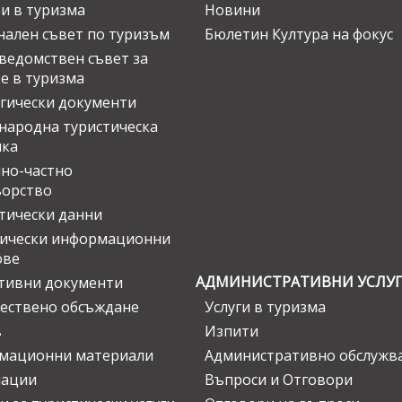
и в туризма
Новини
ален съвет по туризъм
Бюлетин Култура на фокус
едомствен съвет за
е в туризма
гически документи
ародна туристическа
ика
но-частно
ьорство
тически данни
тически информационни
ове
АДМИНИСТРАТИВНИ УСЛУ
тивни документи
ествено обсъждане
Услуги в туризма
в
Изпити
мационни материали
Административно обслужв
нации
Въпроси и Отговори