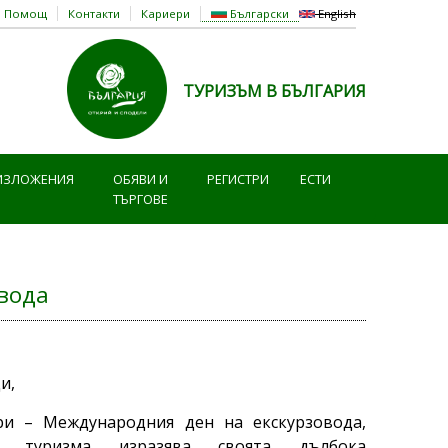
Помощ
Контакти
Кариери
Български
English
ТУРИЗЪМ В БЪЛГАРИЯ
ИЗЛОЖЕНИЯ
ОБЯВИ И
РЕГИСТРИ
ЕСТИ
ТЪРГОВЕ
овода
и,
и – Международния ден на екскурзовода,
а туризма изразява своята дълбока