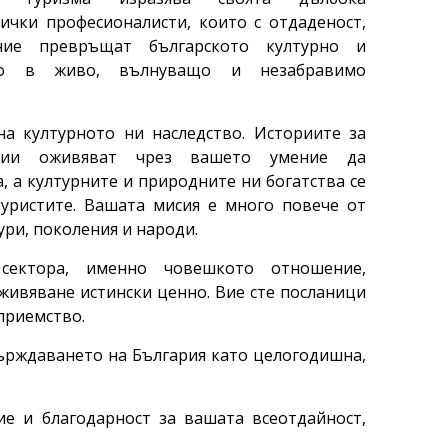
ички професионалисти, които с отдаденост,
ние превръщат българското културно и
во в живо, вълнуващо и незабравимо
на културното ни наследство. Историите за
ции оживяват чрез вашето умение да
, а културните и природните ни богатства се
уристите. Вашата мисия е много повече от
ури, поколения и народи.
ектора, именно човешкото отношение,
живяване истински ценно. Вие сте посланици
оприемство.
ърждаването на България като целогодишна,
е и благодарност за вашата всеотдайност,