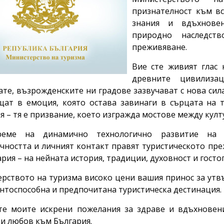
признателност към вс
знания и вдъхнове
природно наследст
преживяване.
Вие сте живият глас 
древните цивилиза
ате, възрожденските ни градове зазвучават с нова сила
ат в емоция, която остава завинаги в сърцата на т
я – тя е призвание, което изгражда мостове между култ
еме на динамично технологично развитие на с
чността и личният контакт правят туристическото пре
ария – на нейната история, традиции, духовност и гост
рството на туризма високо цени вашия принос за утв
нтоспособна и предпочитана туристическа дестинация.
е моите искрени пожелания за здраве и вдъхновени
 и любов към България.