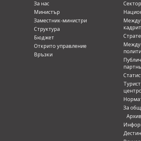
За нас
Сектор
Министър
Национ
Заместник-министри
Междув
кадрит
Структура
Страте
Бюджет
Междун
Открито управление
полит
Връзки
Публич
партн
Статис
Турис
центр
Норма
За общ
Архи
Инфор
Дести