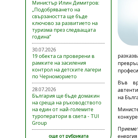
Министър Илин Димитров:
„Подобряването на
свързаността ще бъде
ключово за развитието на
туризма през следващата
година“
30.07.2026
разказв
19 обекта са проверени в
рамките на засиления
превръщ
контрол на детските лагери
професи
по Черноморието
Във вр
28.07.2026
автенти
България ще бъде домакин
на Бълг
на среща на ръководството
на един от най-големите
Министе
туроператори в света - TUI
конкуре
Group
Приемет
енергия
още от рубриката