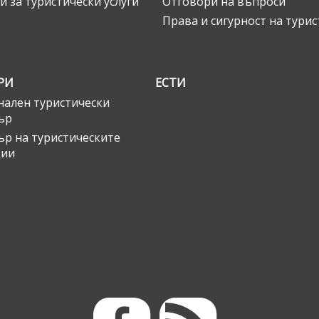
и за туристически услуги
Отговори на въпроси
Права и сигурност на тури
РИ
ЕСТИ
ален туристически
ър
ър на туристическите
ции