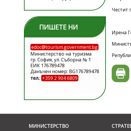
Честит 
ПИШЕТЕ НИ
Ирена Г
Министъ
edoc@tourism.government.bg
Министерство на туризма
Републи
гр. София, ул. Съборна № 1
ЕИК 176789478
Данъчен номер: BG176789478
тел.
:
+359 2 904 6809
МИНИСТЕРСТВО
СТРАТЕ