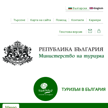
Премини към основното съдържание
Български
English
Търсене
Карта на сайта
Помощ
Контакти
Кариери
Текстова версия
ТУРИЗЪМ В БЪЛГАРИЯ
Меню