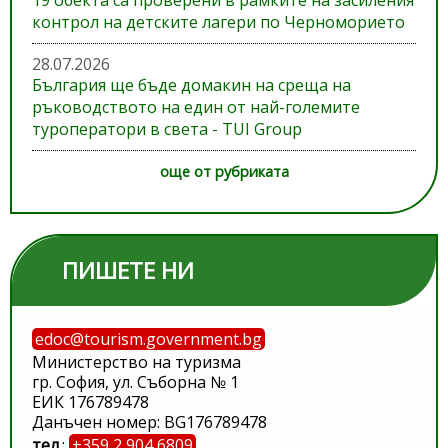
19 обекта са проверени в рамките на засиления
контрол на детските лагери по Черноморието
28.07.2026
България ще бъде домакин на среща на
ръководството на един от най-големите
туроператори в света - TUI Group
още от рубриката
ПИШЕТЕ НИ
edoc@tourism.government.bg
Министерство на туризма
гр. София, ул. Съборна № 1
ЕИК 176789478
Данъчен номер: BG176789478
тел.
:
+359 2 904 6809