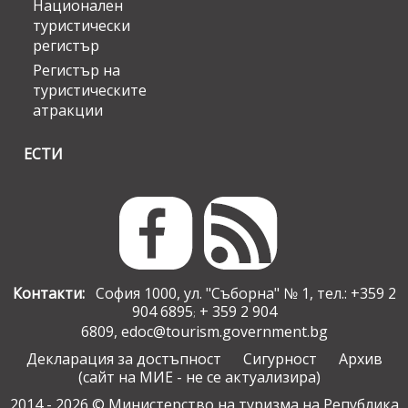
Национален
туристически
регистър
Регистър на
туристическите
атракции
ЕСТИ
Контакти:
София 1000, ул. "Съборна" № 1, тел.: +359 2
904 6895
+ 359 2 904
;
6809,
edoc@tourism.government.bg
Декларация за достъпност
Сигурност
Архив
(сайт на МИЕ - не се актуализира)
2014 - 2026 © Министерство на туризма на Република