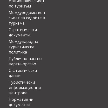
Национален съвет
по туризъм
Междуведомствен
съвет за кадрите в
туризма
Стратегически
документи
Международна
туристическа
политика
Публично-частно
партньорство
Статистически
данни
Туристически
информационни
центрове
Нормативни
документи