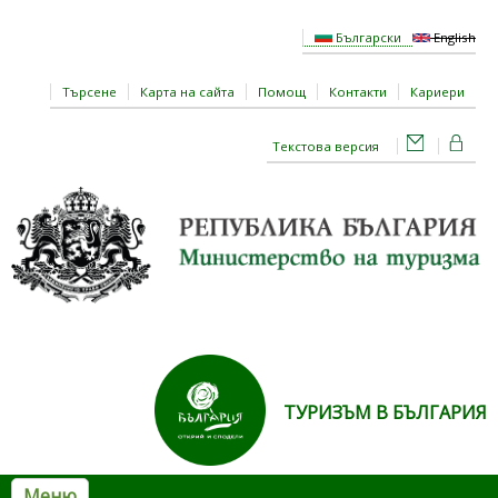
Премини към основното съдържание
Български
English
Търсене
Карта на сайта
Помощ
Контакти
Кариери
Текстова версия
ТУРИЗЪМ В БЪЛГАРИЯ
Меню