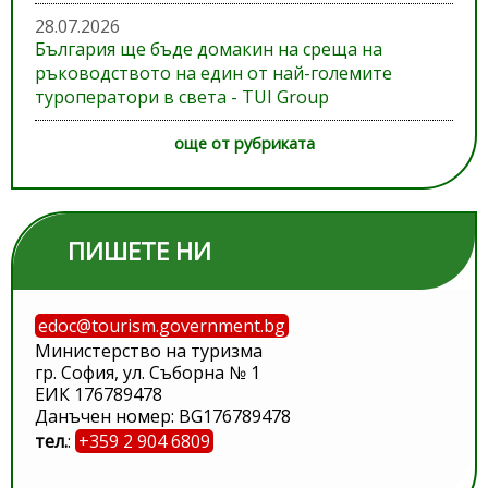
28.07.2026
България ще бъде домакин на среща на
ръководството на един от най-големите
туроператори в света - TUI Group
още от рубриката
ПИШЕТЕ НИ
edoc@tourism.government.bg
Министерство на туризма
гр. София, ул. Съборна № 1
ЕИК 176789478
Данъчен номер: BG176789478
тел.
:
+359 2 904 6809