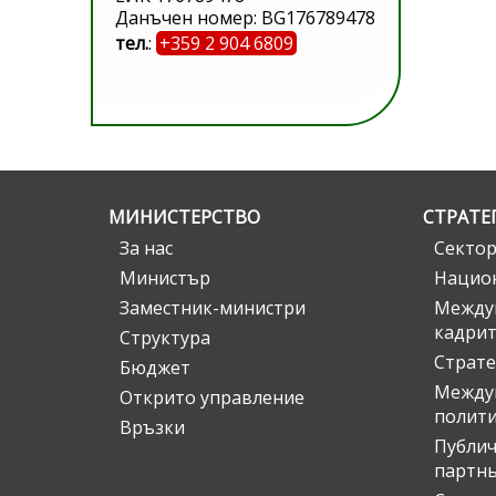
Данъчен номер: BG176789478
тел.
:
+359 2 904 6809
МИНИСТЕРСТВО
СТРАТЕ
За нас
Сектор
Министър
Национ
Заместник-министри
Междув
кадрит
Структура
Страте
Бюджет
Междун
Открито управление
полит
Връзки
Публич
партн