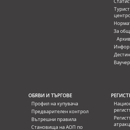
Статис
Турис
центр
Норма
За общ
Архи
Инфор
Дести
Ваучер
ОБЯВИ И ТЪРГОВЕ
РЕГИСТ
Профил на купувача
Национ
регист
Предварителен контрол
Регист
Вътрешни правила
атрак
Становища на АОП по