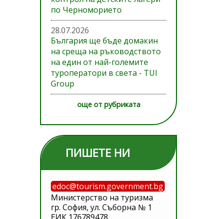
по Черноморието
28.07.2026
България ще бъде домакин
на среща на ръководството
на един от най-големите
туроператори в света - TUI
Group
още от рубриката
ПИШЕТЕ НИ
edoc@tourism.government.bg
Министерство на туризма
гр. София, ул. Съборна № 1
ЕИК 176789478