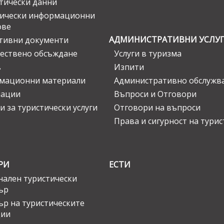
тически данни
тически информационни
ове
АДМИНИСТРАТИВНИ УСЛУ
тивни документи
ествено обсъждане
Услуги в туризма
в
Изпити
мационни материали
Административно обслужв
нации
Въпроси и Отговори
и за туристически услуги
Отговори на въпроси
Права и сигурност на тури
РИ
ЕСТИ
ален туристически
ър
ър на туристическите
ции