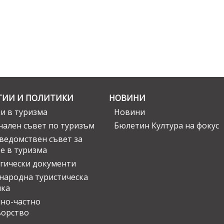
ГИИ И ПОЛИТИКИ
НОВИНИ
и в туризма
Новини
ален съвет по туризъм
Бюлетин Култура на фокус
едомствен съвет за
е в туризма
гически документи
ародна туристическа
ика
но-частно
ьорство