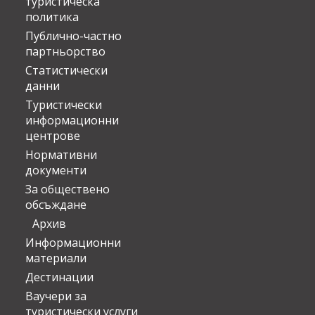
туристическа
политика
Публично-частно
партньорство
Статистически
данни
Туристически
информационни
центрове
Нормативни
документи
За обществено
обсъждане
Архив
Информационни
материали
Дестинации
Ваучери за
туристически услуги