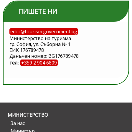
ПИШЕТЕ НИ
edoc@tourism.government.bg
Министерство на туризма
гр. София, ул. Съборна № 1
ЕИК 176789478
Данъчен номер: BG176789478
тел.
:
+359 2 904 6809
МИНИСТЕРСТВО
За нас
Министър