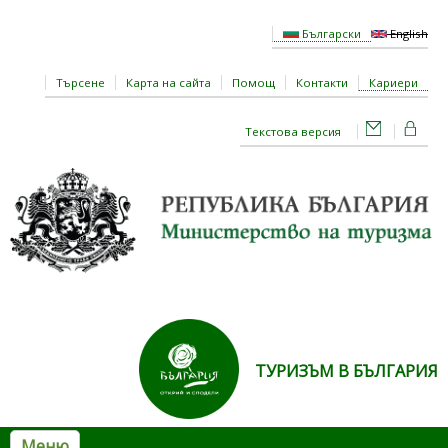
Премини към основното съдържание
Български
English
Търсене
Карта на сайта
Помощ
Контакти
Кариери
Текстова версия
ТУРИЗЪМ В БЪЛГАРИЯ
Меню