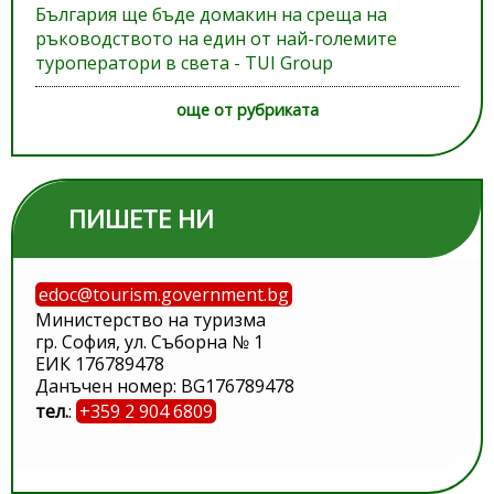
България ще бъде домакин на среща на
ръководството на един от най-големите
туроператори в света - TUI Group
още от рубриката
ПИШЕТЕ НИ
edoc@tourism.government.bg
Министерство на туризма
гр. София, ул. Съборна № 1
ЕИК 176789478
Данъчен номер: BG176789478
тел.
:
+359 2 904 6809