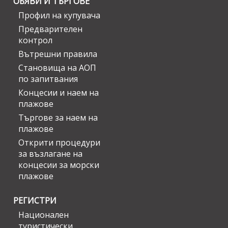
ОБЯВИ И ТЪРГОВЕ
Профил на купувача
Предварителен
контрол
Вътрешни правила
Становища на АОП
по запитвания
Концесии и наем на
плажове
Търгове за наем на
плажове
Открити процедури
за възлагане на
концесии за морски
плажове
РЕГИСТРИ
Национален
туристически