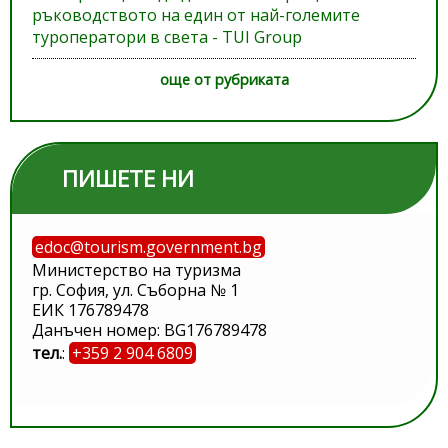
ръководството на един от най-големите
туроператори в света - TUI Group
още от рубриката
ПИШЕТЕ НИ
edoc@tourism.government.bg
Министерство на туризма
гр. София, ул. Съборна № 1
ЕИК 176789478
Данъчен номер: BG176789478
тел.
:
+359 2 904 6809