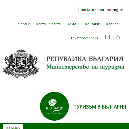
Премини към основното съдържание
Български
English
Търсене
Карта на сайта
Помощ
Контакти
Кариери
Текстова версия
ТУРИЗЪМ В БЪЛГАРИЯ
Меню