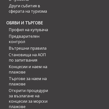
Други събития в
сферата на туризма
ОБЯВИ И ТЪРГОВЕ
Профил на купувача
Предварителен
контрол
Вътрешни правила
Становища на АОП
по запитвания
Концесии и наем на
плажове
Търгове за наем на
плажове
Открити процедури
за възлагане на
концесии за морски
плажове