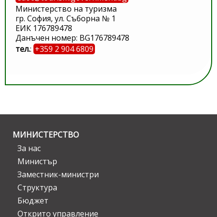
Министерство на туризма
гр. София, ул. Съборна № 1
ЕИК 176789478
Данъчен номер: BG176789478
тел.
:
+359 2 904 6809
МИНИСТЕРСТВО
За нас
Министър
Заместник-министри
Структура
Бюджет
Открито управление