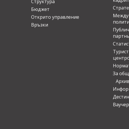
кадрит
Структура
Страте
Бюджет
Междун
Открито управление
полит
Връзки
Публич
партн
Статис
Турис
центр
Норма
За общ
Архи
Инфор
Дести
Ваучер