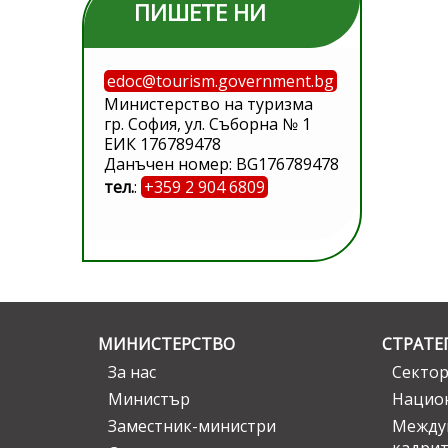
ПИШЕТЕ НИ
edoc@tourism.government.bg
Министерство на туризма
гр. София, ул. Съборна № 1
ЕИК 176789478
Данъчен номер: BG176789478
тел.
:
+359 2 904 6809
МИНИСТЕРСТВО
СТРАТЕ
За нас
Сектор
Министър
Национ
Заместник-министри
Междув