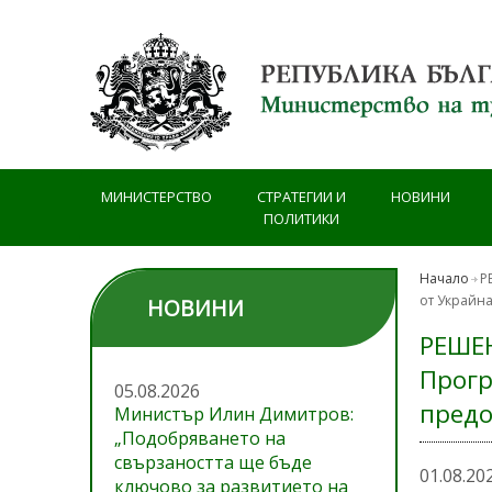
Премини към основното съдържание
МИНИСТЕРСТВО
СТРАТЕГИИ И
НОВИНИ
ПОЛИТИКИ
Начало
Р
от Украйна
НОВИНИ
РЕШЕН
Прогр
05.08.2026
предо
Министър Илин Димитров:
„Подобряването на
свързаността ще бъде
01.08.20
ключово за развитието на