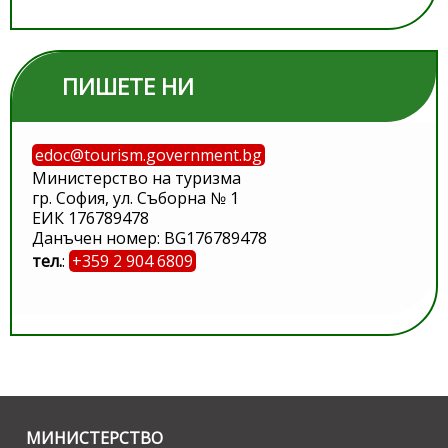
ПИШЕТЕ НИ
edoc@tourism.government.bg
Министерство на туризма
гр. София, ул. Съборна № 1
ЕИК 176789478
Данъчен номер: BG176789478
тел.
:
+359 2 904 6809
МИНИСТЕРСТВО