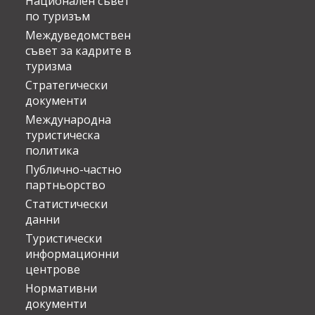
Национален съвет
по туризъм
Междуведомствен
съвет за кадрите в
туризма
Стратегически
документи
Международна
туристическа
политика
Публично-частно
партньорство
Статистически
данни
Туристически
информационни
центрове
Нормативни
документи