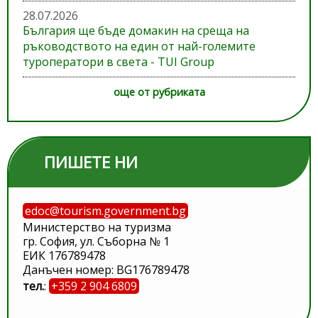
28.07.2026
България ще бъде домакин на среща на
ръководството на един от най-големите
туроператори в света - TUI Group
още от рубриката
ПИШЕТЕ НИ
edoc@tourism.government.bg
Министерство на туризма
гр. София, ул. Съборна № 1
ЕИК 176789478
Данъчен номер: BG176789478
тел.
:
+359 2 904 6809