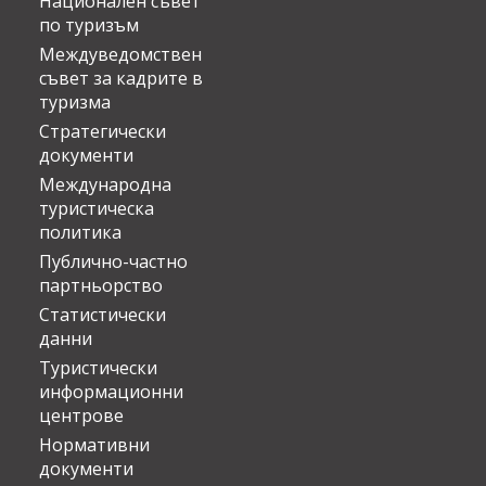
Национален съвет
по туризъм
Междуведомствен
съвет за кадрите в
туризма
Стратегически
документи
Международна
туристическа
политика
Публично-частно
партньорство
Статистически
данни
Туристически
информационни
центрове
Нормативни
документи