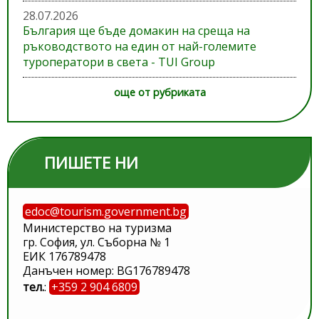
28.07.2026
България ще бъде домакин на среща на
ръководството на един от най-големите
туроператори в света - TUI Group
още от рубриката
ПИШЕТЕ НИ
edoc@tourism.government.bg
Министерство на туризма
гр. София, ул. Съборна № 1
ЕИК 176789478
Данъчен номер: BG176789478
тел.
:
+359 2 904 6809