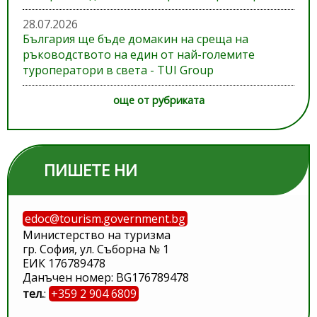
28.07.2026
България ще бъде домакин на среща на
ръководството на един от най-големите
туроператори в света - TUI Group
още от рубриката
ПИШЕТЕ НИ
edoc@tourism.government.bg
Министерство на туризма
гр. София, ул. Съборна № 1
ЕИК 176789478
Данъчен номер: BG176789478
тел.
:
+359 2 904 6809