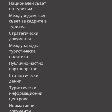
Национален съвет
по туризъм
Междуведомствен
съвет за кадрите в
туризма
Стратегически
документи
Международна
туристическа
политика
Публично-частно
партньорство
Статистически
данни
Туристически
информационни
центрове
Нормативни
документи