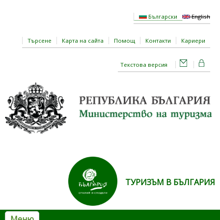
Премини към основното съдържание
Български
English
Търсене
Карта на сайта
Помощ
Контакти
Кариери
Текстова версия
ТУРИЗЪМ В БЪЛГАРИЯ
Меню