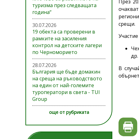
През 20
туризма през следващата
очакват 
година“
региони
срещи.
30.07.2026
19 обекта са проверени в
Участие 
рамките на засиления
контрол на детските лагери
Чех
по Черноморието
др.
28.07.2026
В случа
България ще бъде домакин
обърнет
на среща на ръководството
на един от най-големите
туроператори в света - TUI
Group
още от рубриката