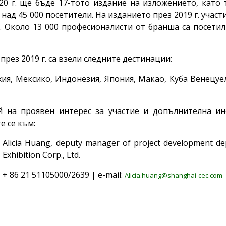
20 г. ще бъде 17-тото издание на изложението, като 
над 45 000 посетители. На изданието през 2019 г. участ
. Около 13 000 професионалисти от бранша са посетил
през 2019 г. са взели следните дестинации:
ия, Мексико, Индонезия, Япония, Макао, Куба Венецуе
й на проявен интерес за участие и допълнителна и
е се към:
Alicia Huang, deputy manager of project development de
Exhibition Corp., Ltd.
+ 86 21 51105000/2639 | e-mail:
Alicia.huang@shanghai-cec.com