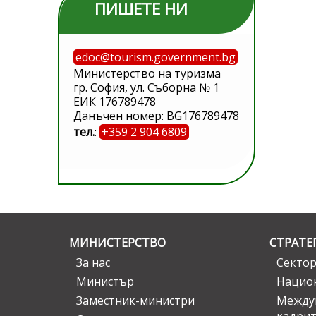
ПИШЕТЕ НИ
edoc@tourism.government.bg
Министерство на туризма
гр. София, ул. Съборна № 1
ЕИК 176789478
Данъчен номер: BG176789478
тел.
:
+359 2 904 6809
МИНИСТЕРСТВО
СТРАТЕ
За нас
Сектор
Министър
Национ
Заместник-министри
Междув