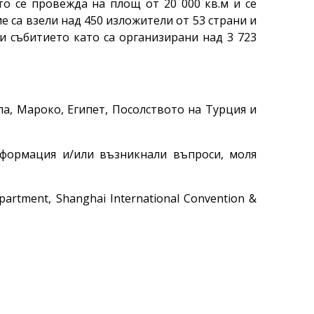
то се провежда на площ от 20 000 кв.м и се
ие са взели над 450 изложители от 53 страни и
и събитието като са организирани над 3 723
ла, Мароко, Египет, Посолството на Турция и
нформация и/или възникнали въпроси, моля
partment, Shanghai International Convention &