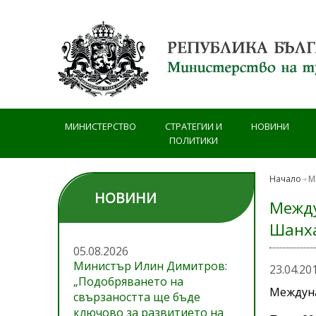
Премини към основното съдържание
МИНИСТЕРСТВО
СТРАТЕГИИ И
НОВИНИ
ПОЛИТИКИ
Начало
М
НОВИНИ
Между
Шанха
05.08.2026
Министър Илин Димитров:
23.04.20
„Подобряването на
Междунар
свързаността ще бъде
ключово за развитието на