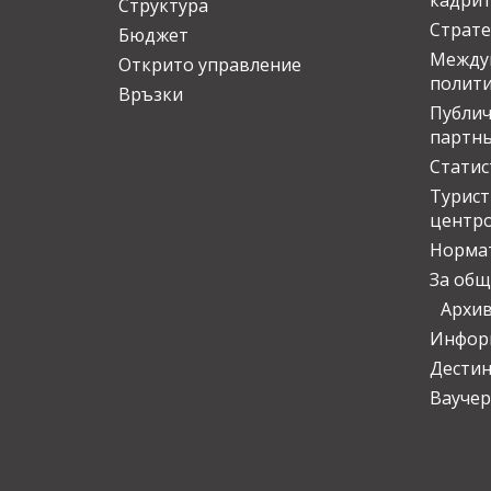
кадрит
Структура
Страте
Бюджет
Междун
Открито управление
полит
Връзки
Публич
партн
Статис
Турис
центр
Норма
За общ
Архи
Инфор
Дести
Ваучер