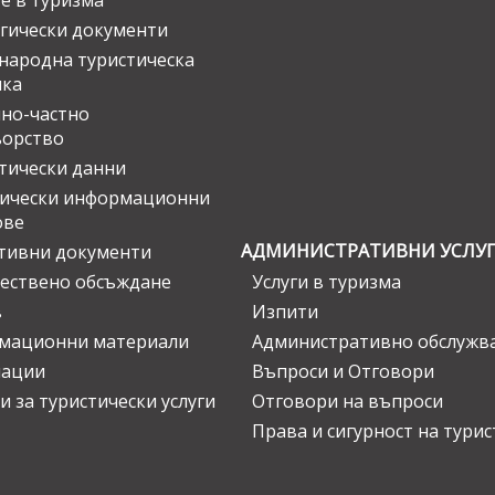
е в туризма
гически документи
ародна туристическа
ика
но-частно
ьорство
тически данни
тически информационни
ове
АДМИНИСТРАТИВНИ УСЛУ
тивни документи
ествено обсъждане
Услуги в туризма
в
Изпити
мационни материали
Административно обслужв
нации
Въпроси и Отговори
и за туристически услуги
Отговори на въпроси
Права и сигурност на тури