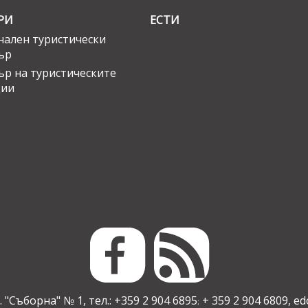
РИ
ЕСТИ
ален туристически
ър
ър на туристическите
ции
 "Съборна" № 1, тел.: +359 2 904 6895
+ 359 2 904 6809,
ed
;