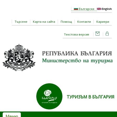
Премини към основното съдържание
Български
English
Търсене
Карта на сайта
Помощ
Контакти
Кариери
Текстова версия
ТУРИЗЪМ В БЪЛГАРИЯ
Меню