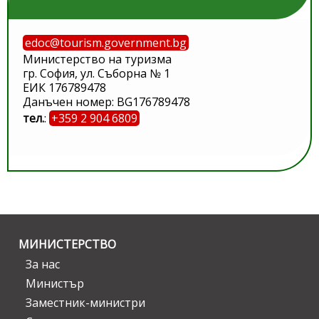
edoc@tourism.government.bg
Министерство на туризма
гр. София, ул. Съборна № 1
ЕИК 176789478
Данъчен номер: BG176789478
тел.
:
+359 2 904 6809
МИНИСТЕРСТВО
За нас
Министър
Заместник-министри