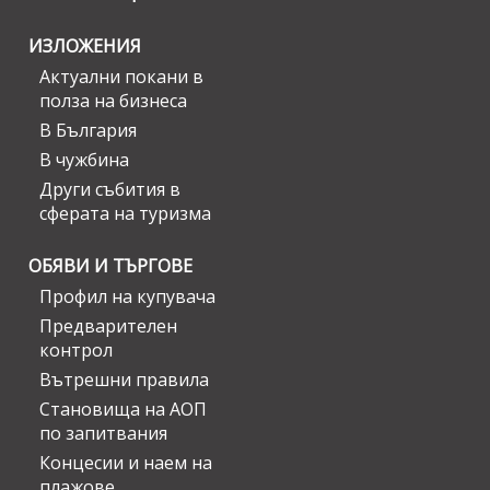
ИЗЛОЖЕНИЯ
Актуални покани в
полза на бизнеса
В България
В чужбина
Други събития в
сферата на туризма
ОБЯВИ И ТЪРГОВЕ
Профил на купувача
Предварителен
контрол
Вътрешни правила
Становища на АОП
по запитвания
Концесии и наем на
плажове