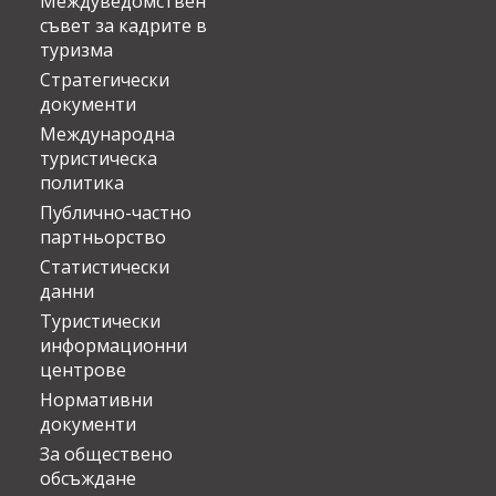
Междуведомствен
съвет за кадрите в
туризма
Стратегически
документи
Международна
туристическа
политика
Публично-частно
партньорство
Статистически
данни
Туристически
информационни
центрове
Нормативни
документи
За обществено
обсъждане