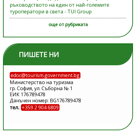
ръководството на един от най-големите
туроператори в света - TUI Group
още от рубриката
ПИШЕТЕ НИ
edoc@tourism.government.bg
Министерство на туризма
гр. София, ул. Съборна № 1
ЕИК 176789478
Данъчен номер: BG176789478
тел.
:
+359 2 904 6809