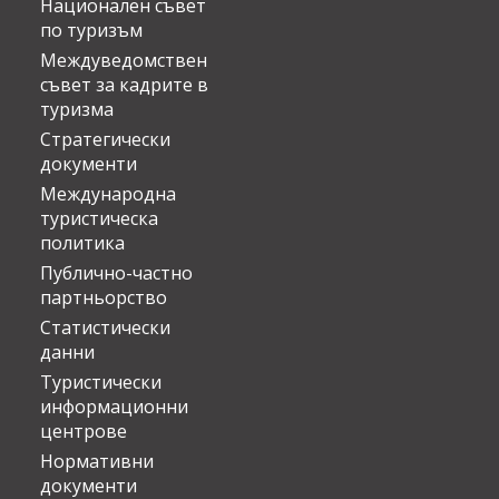
Национален съвет
по туризъм
Междуведомствен
съвет за кадрите в
туризма
Стратегически
документи
Международна
туристическа
политика
Публично-частно
партньорство
Статистически
данни
Туристически
информационни
центрове
Нормативни
документи