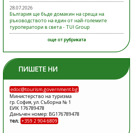
28.07.2026
България ще бъде домакин на среща на
ръководството на един от най-големите
туроператори в света - TUI Group
още от рубриката
ПИШЕТЕ НИ
edoc@tourism.government.bg
Министерство на туризма
гр. София, ул. Съборна № 1
ЕИК 176789478
Данъчен номер: BG176789478
тел.
:
+359 2 904 6809