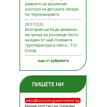
рамките на засиления
контрол на детските лагери
по Черноморието
28.07.2026
България ще бъде домакин
на среща на ръководството
на един от най-големите
туроператори в света - TUI
Group
още от рубриката
ПИШЕТЕ НИ
edoc@tourism.government.bg
Министерство на туризма