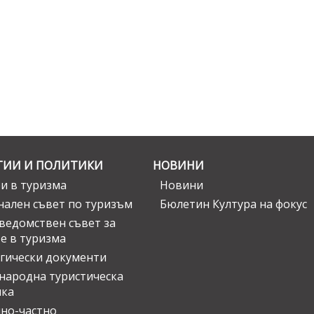
ГИИ И ПОЛИТИКИ
НОВИНИ
и в туризма
Новини
ален съвет по туризъм
Бюлетин Култура на фокус
едомствен съвет за
е в туризма
гически документи
ародна туристическа
ика
но-частно