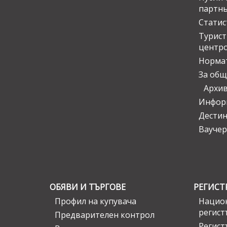
партн
Статис
Турис
центр
Норма
За общ
Архи
Инфор
Дести
Ваучер
ОБЯВИ И ТЪРГОВЕ
РЕГИСТ
Профил на купувача
Национ
регист
Предварителен контрол
Регист