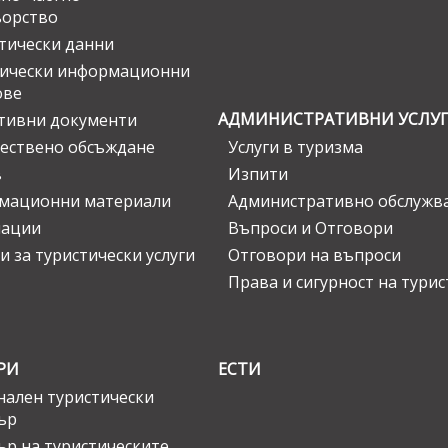
ьорство
тически данни
тически информационни
ове
АДМИНИСТРАТИВНИ УСЛУ
тивни документи
ествено обсъждане
Услуги в туризма
в
Изпити
мационни материали
Административно обслужв
нации
Въпроси и Отговори
и за туристически услуги
Отговори на въпроси
Права и сигурност на тури
РИ
ЕСТИ
ален туристически
ър
ър на туристическите