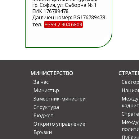
гр. София, ул. Съборна № 1
ЕИК 176789478
Данъчен номер: BG176789478
тел.
:
+359 2 904 6809
МИНИСТЕРСТВО
СТРАТЕ
За нас
Сектор
Министър
Национ
Заместник-министри
Междув
кадрит
Структура
Страте
Бюджет
Междун
Открито управление
полит
Връзки
Публич