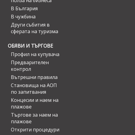
полза на бизнеса
В България
В чужбина
Други събития в
сферата на туризма
ОБЯВИ И ТЪРГОВЕ
Профил на купувача
Предварителен
контрол
Вътрешни правила
Становища на АОП
по запитвания
Концесии и наем на
плажове
Търгове за наем на
плажове
Открити процедури