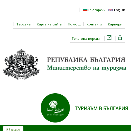
Премини към основното съдържание
Български
English
Търсене
Карта на сайта
Помощ
Контакти
Кариери
Текстова версия
ТУРИЗЪМ В БЪЛГАРИЯ
Меню