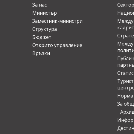
За нас
Сектор
Министър
Национ
Заместник-министри
Междув
кадрит
Структура
Страте
Бюджет
Междун
Открито управление
полит
Връзки
Публич
партн
Статис
Турис
центр
Норма
За общ
Архи
Инфор
Дести