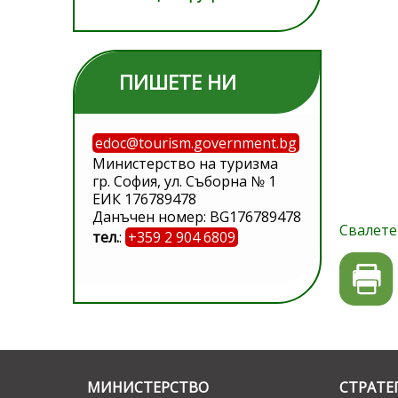
ПИШЕТЕ НИ
edoc@tourism.government.bg
Министерство на туризма
гр. София, ул. Съборна № 1
ЕИК 176789478
Данъчен номер: BG176789478
Свалете
тел.
:
+359 2 904 6809
МИНИСТЕРСТВО
СТРАТЕ