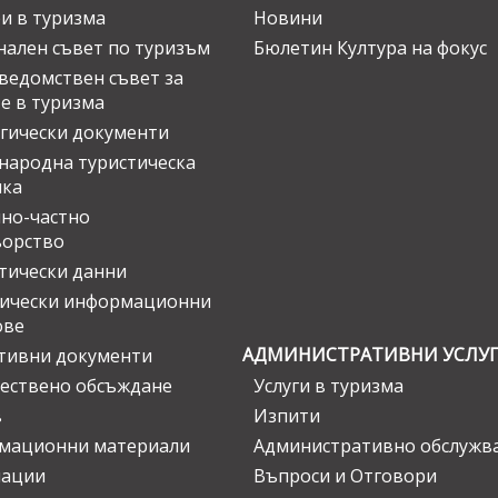
и в туризма
Новини
ален съвет по туризъм
Бюлетин Култура на фокус
едомствен съвет за
е в туризма
гически документи
ародна туристическа
ика
но-частно
ьорство
тически данни
тически информационни
ове
АДМИНИСТРАТИВНИ УСЛУ
тивни документи
ествено обсъждане
Услуги в туризма
в
Изпити
мационни материали
Административно обслужв
нации
Въпроси и Отговори