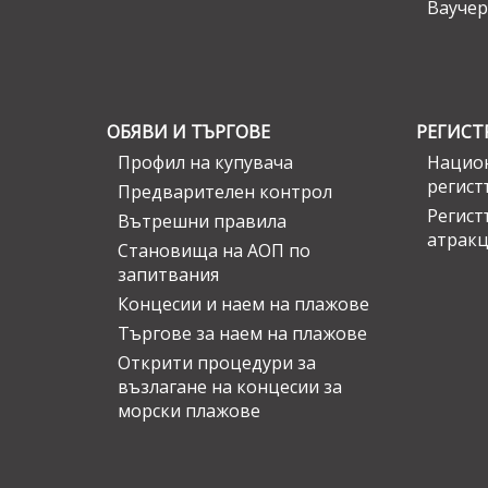
Ваучер
ОБЯВИ И ТЪРГОВЕ
РЕГИСТ
Профил на купувача
Национ
регист
Предварителен контрол
Регист
Вътрешни правила
атрак
Становища на АОП по
запитвания
Концесии и наем на плажове
Търгове за наем на плажове
Открити процедури за
възлагане на концесии за
морски плажове