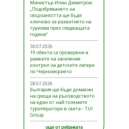
Министър Илин Димитров:
„Подобряването на
свързаността ще бъде
ключово за развитието на
туризма през следващата
година“
30.07.2026
19 обекта са проверени в
рамките на засиления
контрол на детските лагери
по Черноморието
28.07.2026
България ще бъде домакин
на среща на ръководството
на един от най-големите
туроператори в света - TUI
Group
още от рубриката