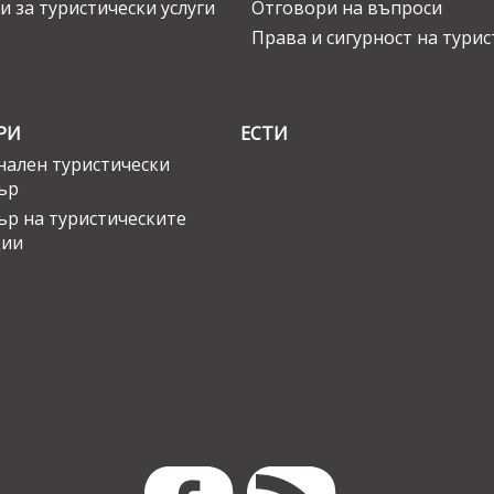
и за туристически услуги
Отговори на въпроси
Права и сигурност на тури
РИ
ЕСТИ
ален туристически
ър
ър на туристическите
ции