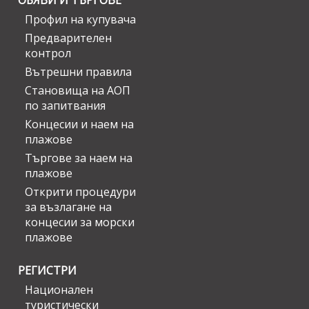
ОБЯВИ И ТЪРГОВЕ
Профил на купувача
Предварителен
контрол
Вътрешни правила
Становища на АОП
по запитвания
Концесии и наем на
плажове
Търгове за наем на
плажове
Открити процедури
за възлагане на
концесии за морски
плажове
РЕГИСТРИ
Национален
туристически