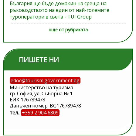
България ще бъде домакин на среща на
ръководството на един от най-големите
туроператори в света - TUI Group
още от рубриката
ПИШЕТЕ НИ
edoc@tourism.government.bg
Министерство на туризма
гр. София, ул. Съборна № 1
ЕИК 176789478
Данъчен номер: BG176789478
тел.
:
+359 2 904 6809