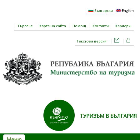
Премини към основното съдържание
Български
English
Търсене
Карта на сайта
Помощ
Контакти
Кариери
Текстова версия
ТУРИЗЪМ В БЪЛГАРИЯ
Меню