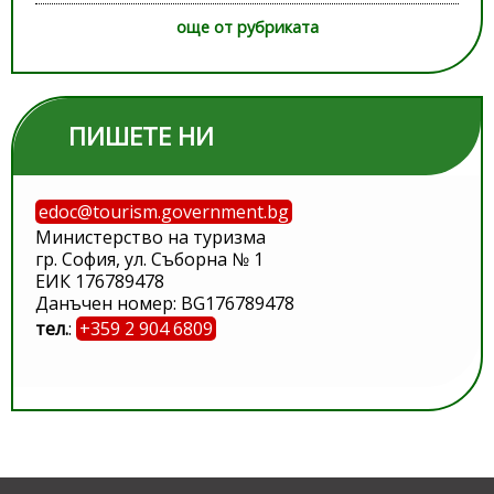
още от рубриката
ПИШЕТЕ НИ
edoc@tourism.government.bg
Министерство на туризма
гр. София, ул. Съборна № 1
ЕИК 176789478
Данъчен номер: BG176789478
тел.
:
+359 2 904 6809