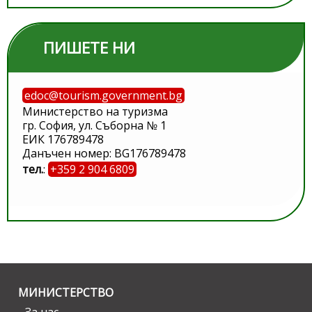
ПИШЕТЕ НИ
edoc@tourism.government.bg
Министерство на туризма
гр. София, ул. Съборна № 1
ЕИК 176789478
Данъчен номер: BG176789478
тел.
:
+359 2 904 6809
МИНИСТЕРСТВО