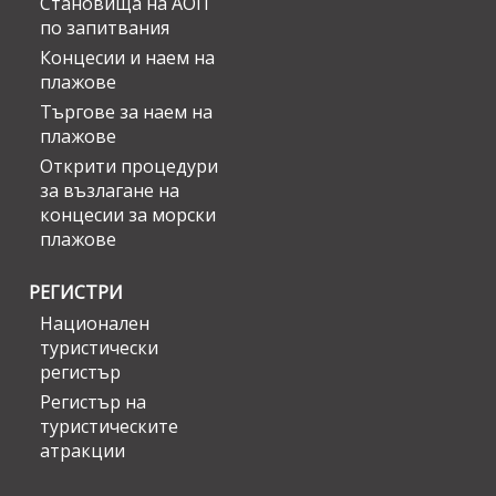
Становища на АОП
по запитвания
Концесии и наем на
плажове
Търгове за наем на
плажове
Открити процедури
за възлагане на
концесии за морски
плажове
РЕГИСТРИ
Национален
туристически
регистър
Регистър на
туристическите
атракции