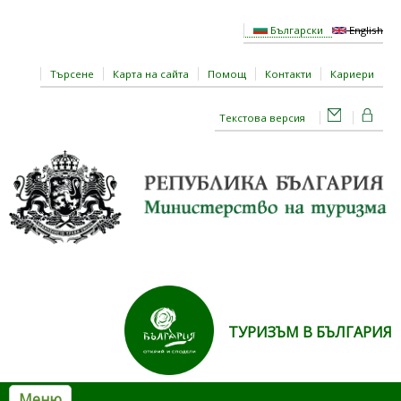
Премини към основното съдържание
Български
English
Търсене
Карта на сайта
Помощ
Контакти
Кариери
Текстова версия
ТУРИЗЪМ В БЪЛГАРИЯ
Меню