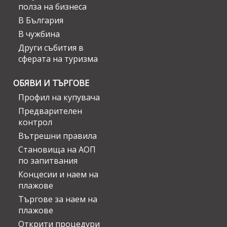
полза на бизнеса
В България
В чужбина
Други събития в
сферата на туризма
ОБЯВИ И ТЪРГОВЕ
Профил на купувача
Предварителен
контрол
Вътрешни правила
Становища на АОП
по запитвания
Концесии и наем на
плажове
Търгове за наем на
плажове
Открити процедури