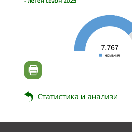
- летен сезон 2025
8
7
6
5
4
3
2
7.767
1
0
Германия
0
Статистика и анализи