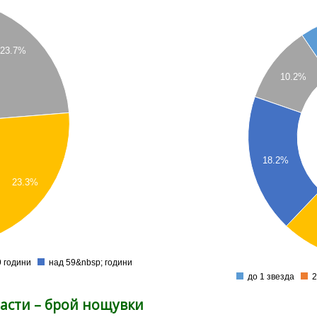
0.65
0.6
23.7%
0.55
10.2%
0.5
0.45
0.4
0.35
0.3
18.2%
0.25
23.3%
0.2
0.15
0.1
0.05
9 години
над 59&nbsp; години
0
до 1 звезда
2
асти – брой нощувки