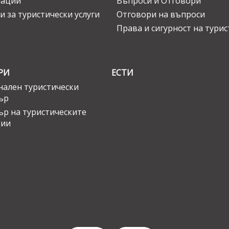
нации
Въпроси и Отговори
и за туристически услуги
Отговори на въпроси
Права и сигурност на тури
РИ
ЕСТИ
ален туристически
ър
ър на туристическите
ции