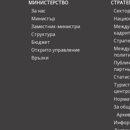
МИНИСТЕРСТВО
СТРАТЕ
За нас
Сектор
Министър
Национ
Заместник-министри
Междув
кадрит
Структура
Страте
Бюджет
Междун
Открито управление
полит
Връзки
Публич
партн
Статис
Турис
центр
Норма
За общ
Архи
Инфор