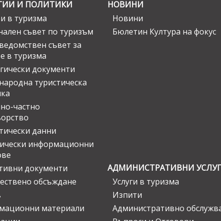
ГИИ И ПОЛИТИКИ
НОВИНИ
и в туризма
Новини
ален съвет по туризъм
Бюлетин Култура на фокус
едомствен съвет за
е в туризма
гически документи
ародна туристическа
ика
но-частно
ьорство
тически данни
тически информационни
ове
АДМИНИСТРАТИВНИ УСЛУ
тивни документи
ествено обсъждане
Услуги в туризма
в
Изпити
мационни материали
Административно обслужв