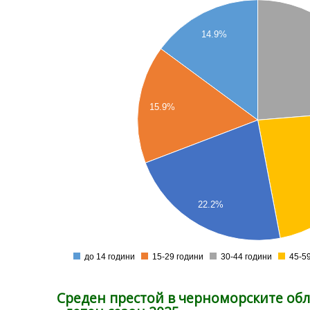
0.24
14.9%
0.23
0.22
0.21
15.9%
0.2
0.19
0.18
0.17
22.2%
0.16
0.15
до 14 години
15-29 години
30-44 години
45-5
0
Среден престой в черноморските обл