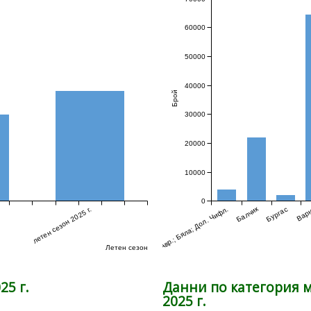
60000
50000
40000
Брой
30000
20000
10000
0
Балчик
летен сезон 2025 г.
Авр.; Бяла; Дол. Чифл.
3
Бургас
Вар
Летен сезон
25 г.
Данни по категория м
2025 г.