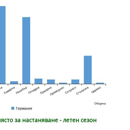
на
Каварна
Несебър
Пловдив
Поморие
Приморско
Созопол
Столична
Царево
12
Община
Германия
ясто за настаняване - летен сезон