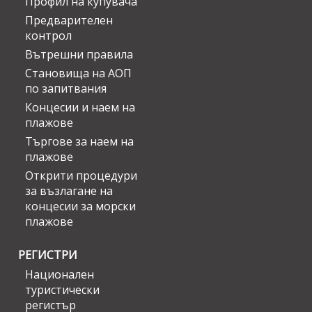
Профил на купувача
Предварителен
контрол
Вътрешни правила
Становища на АОП
по запитвания
Концесии и наем на
плажове
Търгове за наем на
плажове
Открити процедури
за възлагане на
концесии за морски
плажове
РЕГИСТРИ
Национален
туристически
регистър