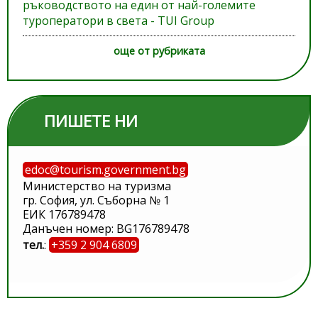
ръководството на един от най-големите
туроператори в света - TUI Group
още от рубриката
ПИШЕТЕ НИ
edoc@tourism.government.bg
Министерство на туризма
гр. София, ул. Съборна № 1
ЕИК 176789478
Данъчен номер: BG176789478
тел.
:
+359 2 904 6809