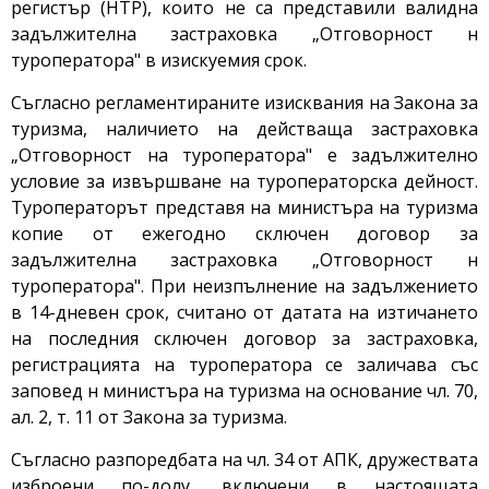
регистър (НТР), които не са представили валидна
задължителна застраховка „Отговорност н
туроператора" в изискуемия срок.
Съгласно регламентираните изисквания на Закона за
туризма, наличието на действаща застраховка
„Отговорност на туроператора" е задължително
условие за извършване на туроператорска дейност.
Туроператорът представя на министъра на туризма
копие от ежегодно сключен договор за
задължителна застраховка „Отговорност н
туроператора". При неизпълнение на задължението
в 14-дневен срок, считано от датата на изтичането
на последния сключен договор за застраховка,
регистрацията на туроператора се заличава със
заповед н министъра на туризма на основание чл. 70,
ал. 2, т. 11 от Закона за туризма.
Съгласно разпоредбата на чл. 34 от АПК, дружествата
изброени по-долу, включени в настоящата