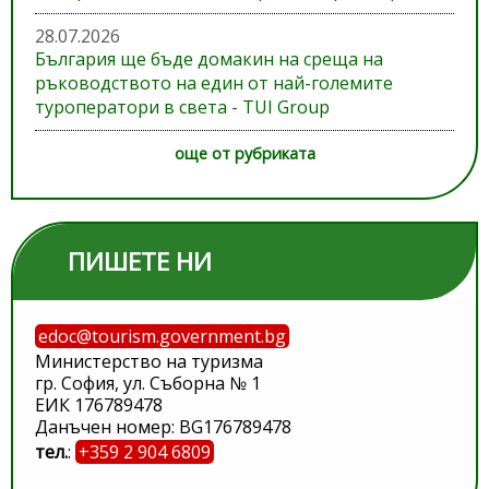
28.07.2026
България ще бъде домакин на среща на
ръководството на един от най-големите
туроператори в света - TUI Group
още от рубриката
ПИШЕТЕ НИ
edoc@tourism.government.bg
Министерство на туризма
гр. София, ул. Съборна № 1
ЕИК 176789478
Данъчен номер: BG176789478
тел.
:
+359 2 904 6809