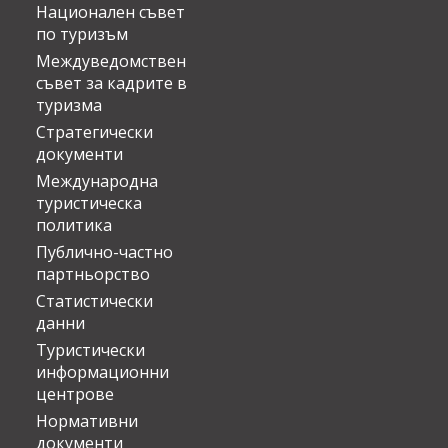
Национален съвет
по туризъм
Междуведомствен
съвет за кадрите в
туризма
Стратегически
документи
Международна
туристическа
политика
Публично-частно
партньорство
Статистически
данни
Туристически
информационни
центрове
Нормативни
документи