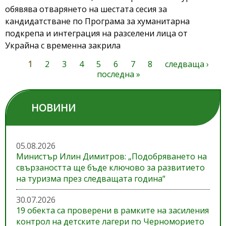
обявява отварянето на шестата сесия за
кандидатстване по Програма за хуманитарна
подкрепа и интеграция на разселени лица от
Украйна с временна закрила
1
2
3
4
5
6
7
8
следваща ›
Страници
последна »
НОВИНИ
05.08.2026
Министър Илин Димитров: „Подобряването на
свързаността ще бъде ключово за развитието
на туризма през следващата година“
30.07.2026
19 обекта са проверени в рамките на засиления
контрол на детските лагери по Черноморието