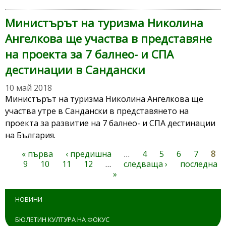
Министърът на туризма Николина
Ангелкова ще участва в представяне
на проекта за 7 балнео- и СПА
дестинации в Сандански
10 май 2018
Министърът на туризма Николина Ангелкова ще
участва утре в Сандански в представянето на
проекта за развитие на 7 балнео- и СПА дестинации
на България.
« първа
‹ предишна
…
4
5
6
7
8
Страници
9
10
11
12
…
следваща ›
последна
»
НОВИНИ
БЮЛЕТИН КУЛТУРА НА ФОКУС