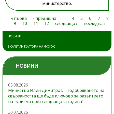
министерство.
« първа
‹ предишна
…
4
5
6
7
8
Страници
9
10
11
12
следваща ›
последна »
НОВИНИ
БЮЛЕТИН КУЛТУРА НА ФОКУС
НОВИНИ
05.08.2026
Министър Илин Димитров: „Подобряването на
свързаността ще бъде ключово за развитието
на туризма през следващата година“
30.07.2026