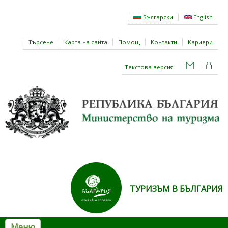
Премини към основното съдържание
Български
English
Търсене
Карта на сайта
Помощ
Контакти
Кариери
Текстова версия
ТУРИЗЪМ В БЪЛГАРИЯ
Меню