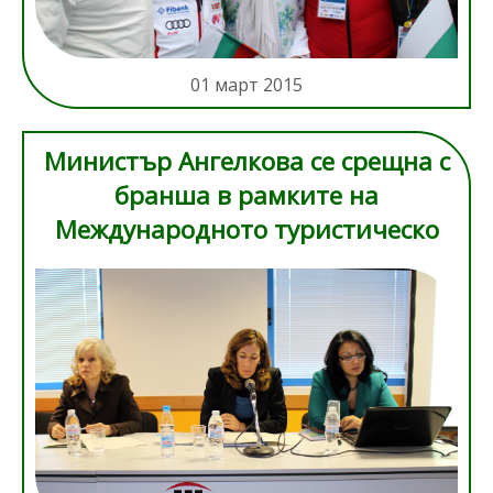
01 март 2015
Министър Ангелкова се срещна с
бранша в рамките на
Международното туристическо
изложение „Ваканция и Спа 2015”
8.jpg