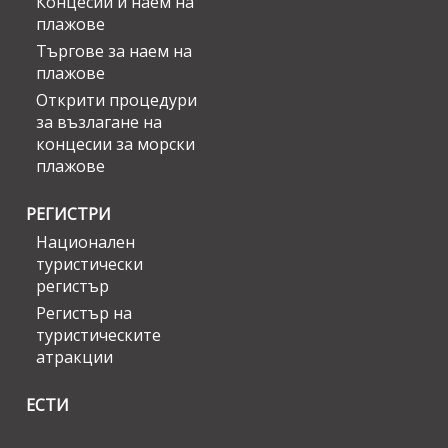
Концесии и наем на
плажове
Търгове за наем на
плажове
Открити процедури
за възлагане на
концесии за морски
плажове
РЕГИСТРИ
Национален
туристически
регистър
Регистър на
туристическите
атракции
ЕСТИ