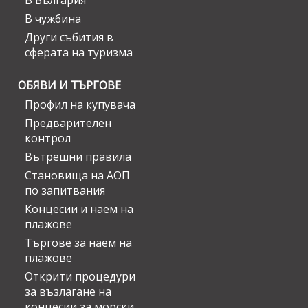
В България
В чужбина
Други събития в
сферата на туризма
ОБЯВИ И ТЪРГОВЕ
Профил на купувача
Предварителен
контрол
Вътрешни правила
Становища на АОП
по запитвания
Концесии и наем на
плажове
Търгове за наем на
плажове
Открити процедури
за възлагане на
концесии за морски