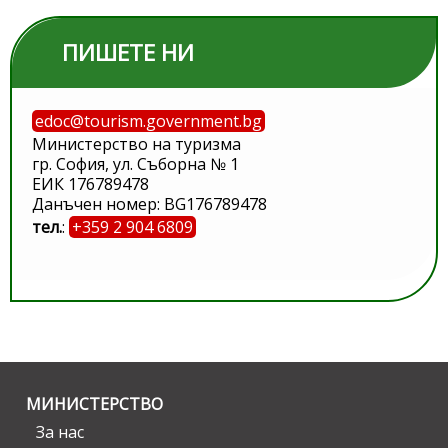
ПИШЕТЕ НИ
edoc@tourism.government.bg
Министерство на туризма
гр. София, ул. Съборна № 1
ЕИК 176789478
Данъчен номер: BG176789478
тел.
:
+359 2 904 6809
МИНИСТЕРСТВО
За нас