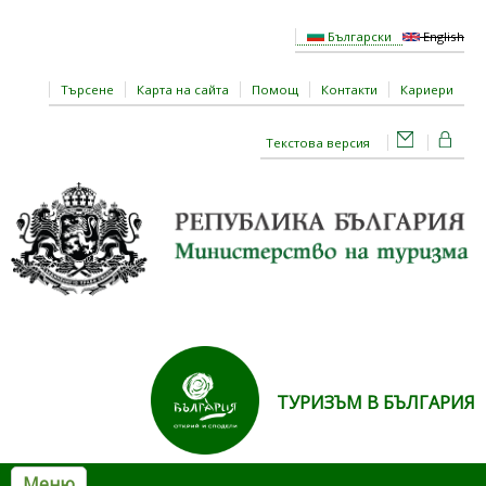
Премини към основното съдържание
Български
English
Търсене
Карта на сайта
Помощ
Контакти
Кариери
Текстова версия
ТУРИЗЪМ В БЪЛГАРИЯ
Меню