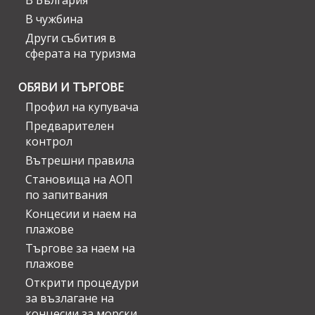
В България
В чужбина
Други събития в
сферата на туризма
ОБЯВИ И ТЪРГОВЕ
Профил на купувача
Предварителен
контрол
Вътрешни правила
Становища на АОП
по запитвания
Концесии и наем на
плажове
Търгове за наем на
плажове
Открити процедури
за възлагане на
концесии за морски