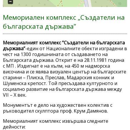
Мемориален комплекс „Създатели на
българската държава”
Мемориалният комплекс ”Създатели на българската
държава”
-един от Националните обекти изградени в
чест на 1300 годишнината от създаването на
Българската държава. Открит е на 28.11.1981 година
с МП . Издигнат е на хълм, на 450 м надморска
височина и се явява визуален център на българските
старини – Плиска, Преслав, Мадарския конник и
Шуменска крепост. Той пресъздава културното и
социално развитие на българската държава между
VІІ – Х век.
Монументът е дело на художествен колектив с
ръководител скулптора проф. Крум Дамянов.
Мемориалният комплекс извършва следните
дейности: