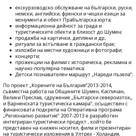
екскурзоводско обслужване на български, руски,
немски, английски, френски и чешки езици за
монумента и обект Прабългарска юрта;
информационна дейност за града и
туристическите обекти в близост до Шумен;
продажба на картички, дипляни и др.;
ритуали за встъпване в граждански брак;
изложби на местни художници и фотографи;
концерти;
прожекции на филми с историческа, рекламна и
научно-популярна тематика;
Детски познавателен маршрут „Нареди пъзела“;
По проект „Корените на България”2013-2014,
съвместна работа на Общините Шумен, Каспичан,
Велики Преслав, сдружение „Български североизток„
и Варненската туристическа камара“, осъществен с
финансовата подкрепа на Оперативна програма
„Регионално развитие” 2007-2013 е разработен
интегриран туристически продукт , който бе
представен на книжен носител, филм и презентиран
на туристически изложения в Ултрех - Холандия,