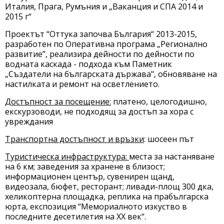
Италия, Прага, Румъния и „Ваканция и СПА 2014 и
2015 г“
Проектът “Оттука започва България“ 2013-2015,
разработен по Оперативна програма „Регионално
развитие”, реализира дейности по дейности по
водната каскада - подхода към Паметник
„Създатели на българската държава", обновяване на
настилката и ремонт на осветлението.
Достъпност за посещение:
платено, целогодишно,
екскурзоводи, не подходящ за достъп за хора с
увреждания
Транспортна достъпност и връзки
: шосеен път
Туристическа инфраструктура:
места за настаняване
на 6 км; заведения за хранене в близост;
информационен център, сувенирен щанд,
видеозала, бюфет, ресторант; ливади-площ 300 дка,
хеликоптерна площадка, реплика на прабългарска
юрта, експозиция “Мемориалното изкуство в
последните десетилетия на ХХ век“.