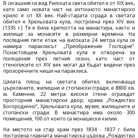
В сегашния си вид Рилската света обител е от XIX век,
като само новата част на източното манастирско
крило е от XX век. Най-старата сграда в светата
обител е Хрельовата кула, построена през XIV век
(1335 г.) Тя е била крепостта на манастира, както и
жилище за монасите в размирни времена. На
последния пети етаж на високата 24 метра кула се
намира параклисът „Преображение Господне”.
Понастоящем Хрельовата кула е отворена за
посещения през летния сезон, като част от
стенописите от XIV век могат да бъдат видени през
прозоречните ниши на параклиса.
Цялата площ на светата обител, включваща
църковните, жилищни и стопански сгради, е 8800 кв.
м. Каменни, 22 метра високи стени ограждат
просторния манастирски двор, храма „Рождество
Богородично”, Хрельовата кула, музея, жилищните и
стопански сгради. В манастира има около 300
помещения, 100 от които са монашески килии.
На мястото на стар храм през 1834 - 1837 г. била
построена главната манастирска църква „Рождество