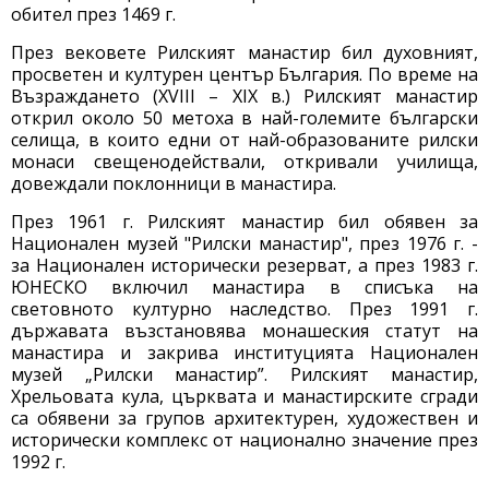
обител през 1469 г.
През вековете Рилският манастир бил духовният,
просветен и културен център България. По време на
Възраждането (XVIII – XIX в.) Рилският манастир
открил около 50 метоха в най-големите български
селища, в които едни от най-образованите рилски
монаси свещенодействали, откривали училища,
довеждали поклонници в манастира.
През 1961 г. Рилският манастир бил обявен за
Национален музей "Рилски манастир", през 1976 г. -
за Национален исторически резерват, а през 1983 г.
ЮНЕСКО включил манастира в списъка на
световното културно наследство. През 1991 г.
държавата възстановява монашеския статут на
манастира и закрива институцията Национален
музей „Рилски манастир”. Рилският манастир,
Хрельовата кула, църквата и манастирските сгради
са обявени за групов архитектурен, художествен и
исторически комплекс от национално значение през
1992 г.