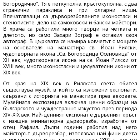
Богородично”. Тя е петкуполна, кръстокуполна, с два
странични параклиса и три олтарни ниши.
Впечатляващи са дърворезбованите иконостаси и
стенописите, дело на самоковски и бански майстори.
В храма са работили много творци на четката и
длетото, но само Захари Зограф е оставил своя
автограф. В църквата се намира ковчегът с мощите
на основателя на манастира св. Йоан Рилски,
чудотворната икона „Св. Богородица Осеновица” от
XII век, чудотворната икона на св. Йоан Рилски от
XVIII век, много иконостасни и целувателни икони от
XIX век.
От края на XIX век в Рилската света обител
съществува музей, в който са изложени експонати,
свързани с историята на манастира през вековете.
Музейната експозиция включва ценни образци на
българското и чуждестранно изкуство през периода
ХIV-XIX век. Най-ценният експонат е дървеният кръст
с изящна миниатюрна дърворезба, изработен от
отец Рафаил. Дълги години работил над него
майсторът дърворезбар, използвал най-фини длета
и инструменти и го завършил през 1802 г., когато