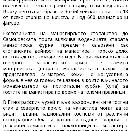
ослепял от тежката работа върху този шедьовър.
Върху него са изобразени 36 библейски сцени – по 18
от всяка страна на кръста, и над 600 миниатюрни
фигури.
Експозицията на манастирското стопанство до
Самоковската порта включва воденицата, старата
манастирска фурна, предмети, свързани със
стопанската дейност на манастира - горско дело,
скотовъдство, земеделие и др. В приземния етаж на
северното манастирско крило се намира
магерницата (старата манастирската кухня). Тя
представлява 22-метров комин с конусовидна
форма, в нея са големите казани, в които в миналото
монаси-магери са приготвяли курбан (супа) за
гостите на манастира по време на големи празници.
В Етнографския музей и във възрожденските гостни
стаи в северното крило на манастира могат да се
видят тъкани, национални костюми от различни
етнографски области, различни съдове - дарове от
различни селища и от поклонници на манастира.