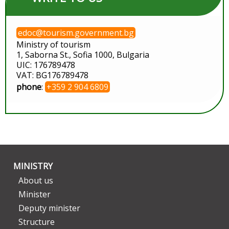
edoc@tourism.government.bg
Ministry of tourism
1, Saborna St., Sofia 1000, Bulgaria
UIC: 176789478
VAT: BG176789478
phone
:
+359 2 904 6809
MINISTRY
About us
Minister
Deputy minister
Structure