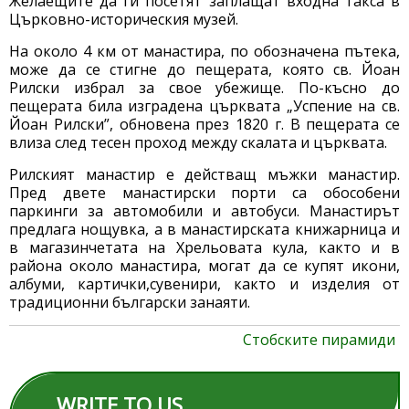
Желаещите да ги посетят заплащат входна такса в
Църковно-историческия музей.
На около 4 км от манастира, по обозначена пътека,
може да се стигне до пещерата, която св. Йоан
Рилски избрал за свое убежище. По-късно до
пещерата била изградена църквата „Успение на св.
Йоан Рилски”, обновена през 1820 г. В пещерата се
влиза след тесен проход между скалата и църквата.
Рилският манастир е действащ мъжки манастир.
Пред двете манастирски порти са обособени
паркинги за автомобили и автобуси. Манастирът
предлага нощувка, а в манастирската книжарница и
в магазинчетата на Хрельовата кула, както и в
района около манастира, могат да се купят икони,
албуми, картички,сувенири, както и изделия от
традиционни български занаяти.
Стобските пирамиди
WRITE TO US