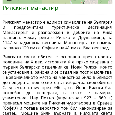
Рилският манастир
Рилският манастир е един от символите на България
и предпочитана туристическа дестинация.
Манастирът е разположен в дебрите на Рила
планина, между реките Рилска и Друшлявица, на
1147 м надморска височина. Манастирът се намира
на около 120 км от София и на 41 км от Благоевград.
Рилската света обител е основана през първата
половина на Х век. Историята й е пряко свързана с
първия български отшелник св. Йоан Рилски, който
се установил в района и се отдал на пост и молитва.
Първоначалното място на манастира било в близост
до пещерата, която светецът избрал за своя обител.
След смъртта му през 946 г., св. Йоан Рилски бил
погребан до пещерата, в която е намирал
усамотение. Цар Петър (управлявал 927 – 969 г.)
пренесъл мощите на Рилския чудотворец в Средец
(София) и тогава вероятно той бил канонизиран за
светец. Мощите били върнати в Рилската света