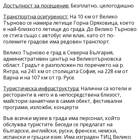
Достъпност за посещение:
Безплатно, целогодишно
Транспортна осигуреност:
На 10 км от Велико
Търново се намира летище Горна Оряховица, което
е най-близкото летище до града. До Велико Търново
се стига също с автобус или влак, като от по-
големите градове има редовен транспорт.
Велико Търново е град в Северна България,
административен център на Великотърновска
област. Градът е разположен по поречието на р.
Янтра, на 241 км от столицата София, на 228 км от
Варна и на 107 км от гр. Русе.
Туристическа инфраструктура:
Налични са хотели и
ресторанти в него и в непосредствена близост,
майстори-занаятчии в самия обект, фестивални
програми, изложби, концерти
Във всички музеи в града има персонал, който
обслужва туристите. Беседи се предлагат на
български, английски, руски, френски, немски,
испански и гръцки език. Има изграден ТИЦ Велико