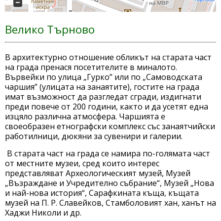
Велико Търново
В архитектурно отношение обликът на старата част
на града пренася посетителите в миналото.
Вървейки по улица „Гурко” или по „Самоводската
чаршия” (улицата на занаятите), гостите на града
имат възможност да разгледат сгради, издигнати
преди повече от 200 години, както и да усетят една
изцяло различна атмосфера. Чаршията е
своеобразен етнографски комплекс със занаятчийски
работилници, дюкяни за сувенири и галерии.
В старата част на града се намира по-голямата част
от местните музеи, сред които интерес
представляват Археологическият музей, Музей
„Възраждане и Учредително събрание“, Музей „Нова
и най-нова история“, Сарафкината къща, къщата
музей на П. Р. Славейков, Стамболовият хан, ханът на
Хаджи Николи и др.