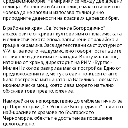
Средиземноморие. Намирайки се между две древни
селища - Аполония и Агатополис, е малко вероятно
човека да не засели и използва пълноценно
природните дадености на красивия царевски бряг.
В района на храм „Св. Успение Богородично"
археолозите откриват култови ями от класическата
и елинистическата епоха, запълнени с тракийска и
гръцка керамика. Засвидетелствани са структури от
V-VI в., за което недвусмислено говорят остатъците
от зидове и движимите находки. Върху малък нос,
източно от храма, директорът на РИМ -Бургас -
Милен Николов разкрива малка постройка. Едно от
предположенията е, че тук в един по-късен етап е
била построена митницата на Василико. Голямата
икономическа мощ, която дава морето напълно
обяснява това предположение.
Намирайки се непосредствено до емблематичния за
гр. Царево храм „Св. Успение Богородично" - един от
най-красивите храмове по Българското
Черноморие, обектът е достъпен за посещение
целогодишно.