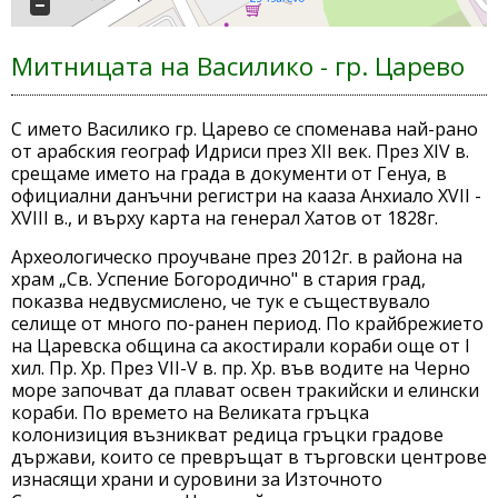
Митницата на Василико - гр. Царево
С името Василико гр. Царево се споменава най-рано
от арабския географ Идриси през ХII век. През ХIV в.
срещаме името на града в документи от Генуа, в
официални данъчни регистри на кааза Анхиало XVII -
XVIII в., и върху карта на генерал Хатов от 1828г.
Археологическо проучване през 2012г. в района на
храм „Св. Успение Богородично" в стария град,
показва недвусмислено, че тук е съществувало
селище от много по-ранен период. По крайбрежието
на Царевска община са акостирали кораби още от I
хил. Пр. Хр. През VII-V в. пр. Хр. във водите на Черно
море започват да плават освен тракийски и елински
кораби. По времето на Великата гръцка
колонизиция възникват редица гръцки градове
държави, които се превръщат в търговски центрове
изнасящи храни и суровини за Източното