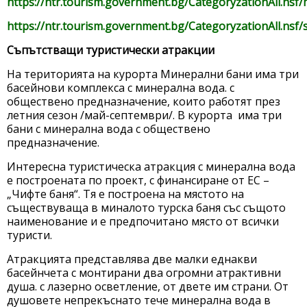
https://ntr.tourism.government.bg/CategoryzationAll.nsf
https://ntr.tourism.government.bg/CategoryzationAll.nsf/
Съпътстващи туристически атракции
На територията на курорта Минерални бани има три
басейнови комплекса с минерална вода. с
обществено предназначение, които работят през
летния сезон /май-септември/. В курорта има три
бани с минерална вода с обществено
предназначение.
Интересна туристическа атракция с минерална вода
е построената по проект, с финансиране от ЕС –
„Чифте баня“. Тя е построена на мястото на
съществуваща в миналото турска баня със същото
наименование и е предпочитано място от всички
туристи.
Атракцията представлява две малки еднакви
басейнчета с монтирани два огромни атрактивни
душа. с лазерно осветление, от двете им страни. От
душовете непрекъснато тече минерална вода в