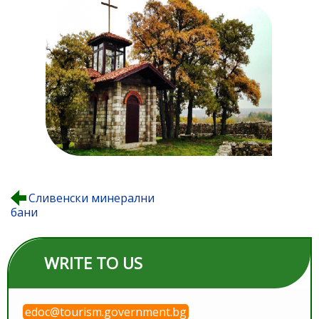
Сливенски минерални
бани
WRITE TO US
edoc@tourism.government.bg