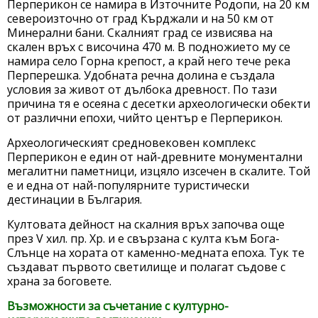
Перперикон се намира в Източните Родопи, на 20 км
североизточно от град Кърджали и на 50 км от
Минерални бани. Скалният град се извисява на
скален връх с височина 470 м. В подножието му се
намира село Горна крепост, а край него тече река
Перперешка. Удобната речна долина е създала
условия за живот от дълбока древност. По тази
причина тя е осеяна с десетки археологически обекти
от различни епохи, чийто център е Перперикон.
Археологическият средновековен комплекс
Перперикон е един от най-древните монументални
мегалитни паметници, изцяло изсечен в скалите. Той
е и една от най-популярните туристически
дестинации в България.
Култовата дейност на скалния връх започва още
през V хил. пр. Хр. и е свързана с култа към Бога-
Слънце на хората от каменно-медната епоха. Тук те
създават първото светилище и полагат съдове с
храна за боговете.
Възможности за съчетание с културно-