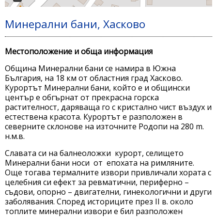
Минерални бани, Хасково
Местоположение и обща информация
Община Минерални бани се намира в Южна
България, на 18 км от областния град Хасково.
Курортът Минерални бани, който е и общински
център е обгърнат от прекрасна горска
растителност, даряваща го с кристално чист въздух и
естествена красота. Курортът е разположен в
северните склонове на източните Родопи на 280 m.
н.м.в.
Славата си на балнеоложки курорт, селището
Минерални бани носи от епохата на римляните.
Още тогава термалните извори привличали хората с
целебния си ефект за ревматични, периферно –
съдови, опорно – двигателни, гинекологични и други
заболявания. Според историците през ІІ в. около
топлите минерални извори е бил разположен