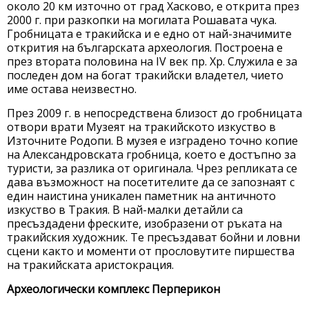
около 20 км източно от град Хасково, е открита през
2000 г. при разкопки на могилата Рошавата чука.
Гробницата е тракийска и е едно от най-значимите
открития на българската археология. Построена е
през втората половина на IV век пр. Хр. Служила е за
последен дом на богат тракийски владетел, чието
име остава неизвестно.
През 2009 г. в непосредствена близост до гробницата
отвори врати Музеят на тракийското изкуство в
Източните Родопи. В музея е изградено точно копие
на Александровската гробница, което е достъпно за
туристи, за разлика от оригинала. Чрез репликата се
дава възможност на посетителите да се запознаят с
един наистина уникален паметник на античното
изкуство в Тракия. В най-малки детайли са
пресъздадени фреските, изобразени от ръката на
тракийския художник. Те пресъздават бойни и ловни
сцени както и моменти от прословутите пиршества
на тракийската аристокрация.
Археологически комплекс Перперикон