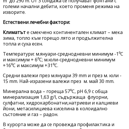
m до 290 m. От 3 сондажа се получават фонтани с
големи начални дебити, което променя режима на
изворите.
Естествени лечебни фактори:
Климатът
е смекчено континентален климат – мека
зима, топло към горещо лято и продължителна
топла и суха есен.
Температури: м.януари-среднодневни минимум -1⁰С
и максимум + 6⁰С; м.юли-среднодневни минимум
+16⁰С и максимум +31⁰С.
Средни валежи през м.януари 39 mm и през м. юли -
15 mm. Най-изразени валежи през м. май 30 mm.
Минерална вода – гореща 57⁰С, рН 6,9 с обща
минерализация 1,63 g/l, съдържаща флуорни,
сулфатни, хидрокарбонатни,натриеви и калциеви
йони, метасилициева киселина в колоидално
състояние и газ – радон.
В курорта може да се провежда профилактика и