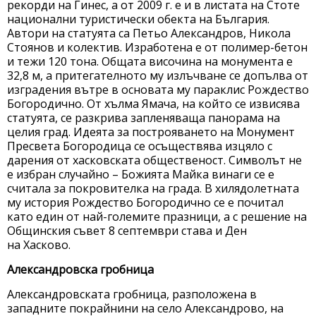
рекорди на Гинес, а от 2009 г. е и в листата на Стоте
национални туристически обекта на България.
Автори на статуята са Петьо Александров, Никола
Стоянов и колектив. Изработена е от полимер-бетон
и тежи 120 тона. Общата височина на монумента е
32,8 м, а притегателното му излъчване се допълва от
изградения вътре в основата му параклис Рождество
Богородично. От хълма Ямача, на който се извисява
статуята, се разкрива запленяваща панорама на
целия град. Идеята за построяването на Монумент
Пресвета Богородица се осъществява изцяло с
дарения от хасковската общественост. Символът не
е избран случайно – Божията Майка винаги се е
считала за покровителка на града. В хилядолетната
му история Рождество Богородично се е почитал
като един от най-големите празници, а с решение на
Общинския съвет 8 септември става и Ден
на Хасково.
Александровска гробница
Александровската гробница, разположена в
западните покрайнини на село Александрово, на