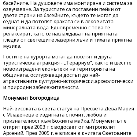
басейните. На душовете има монтирана и система за
озвучаване. За туристите са поставени пейки от
двете страни на басейните, където те могат да
седнат и да потопят краката си в лековитата
минералната вода. Едновременно с това те
релаксират, като се наслаждават на приятната
гледка от светещите лазерни лъчи и тихата приятна
музика.
Гостите на курорта могаг да посетят и друга
туристическа атракция - „Терариум", както и шестте
новоизградени еконътеки на територията на
общината, осигуряващи достъп до най-
атрактивните културно-исторически,археологически
и природни забележителности.
Монумент Богородица
Най-високата в света статуя на Пресвета Дева Мария
с Младенеца е издигната с почит, любов и
признателност към Божията майка. Монументът е
открит през 2003 г. с водосвет от митрополит
Арсений. През 2005 г. е вписан в книгата Световните