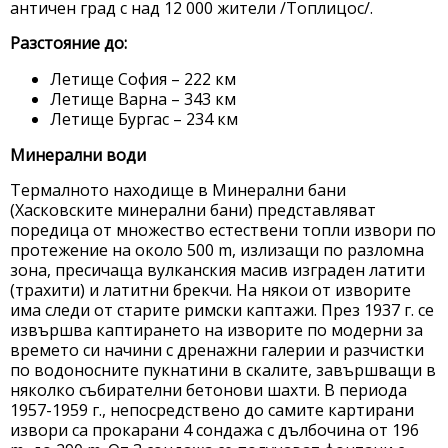
античен град с над 12 000 жители /Топлицос/.
Разстояние до:
Летище София – 222 км
Летище Варна – 343 км
Летище Бургас – 234 км
Минерални води
Термалното находище в Минерални бани
(Хасковските минерални бани) представляват
поредица от множество естествени топли извори по
протежение на около 500 m, излизащи по разломна
зона, пресичаща вулканския масив изграден латити
(трахити) и латитни брекчи. На някои от изворите
има следи от старите римски каптажи. През 1937 г. се
извършва каптирането на изворите по модерни за
времето си начини с дренажни галерии и разчистки
по водоносните пукнатини в скалите, завършващи в
няколко събирателни бетонови шахти. В периода
1957-1959 г., непосредствено до самите картирани
извори са прокарани 4 сондажа с дълбочина от 196