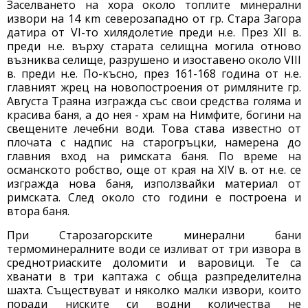
Заселването на хора около топлите минерални
извори на 14 кm северозападно от гр. Стара Загора
датира от VI-то хилядолетие преди н.е. През ХII в.
преди н.е. върху старата селищна могила отново
възниква селище, разрушено и изоставено около VIII
в. преди н.е. По-късно, през 161-168 година от н.е.
главният жрец на новопостроения от римляните гр.
Августа Траяна изгражда със свои средства голяма и
красива баня, а до нея - храм на Нимфите, богини на
свещените лечебни води. Това става известно от
плочата с надпис на старогръцки, намерена до
главния вход на римската баня. По време на
османското робство, още от края на ХIV в. от н.е. се
изгражда нова баня, използвайки материал от
римската. След около сто години е построена и
втора баня.
При Старозагорските минерални бани
термоминералните води се изливат от три извора в
среднотриаските доломити и варовици. Те са
хванати в три каптажа с обща разпределителна
шахта. Съществуват и няколко малки извори, които
поради ниските си водни количества не