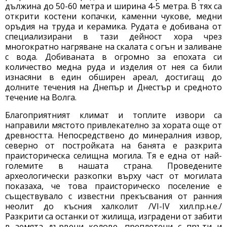
дължина до 50-60 метра и ширина 4-5 метра. В тях са
открити костени копачки, каменни чукове, медни
оръдия на труда и керамика. Рудата е добивана от
специализирани в тази дейност хора чрез
многократно нагряване на скалата с огън и заливане
с вода. Добиваната в огромно за епохата си
количество медна руда и изделия от нея са били
изнасяни в един обширен ареал, достигащ до
долните течения на Днепър и Днестър и средното
течение на Волга.
Благоприятният климат и топлите извори са
направили мястото привлекателно за хората още от
древността. Непосредствено до минералния извор,
северно от постройката на банята е разкрита
праисторическа селищна могила. Тя е една от най-
големите в нашата страна. Проведените
археологически разкопки върху част от могилата
показаха, че това праисторическо поселение е
съществувало с известни прекъсвания от ранния
неолит до късния халколит /VІ-ІV хил.пр.н.е./
Разкрити са останки от жилища, изградени от забити
в земята дървени колове, преплетени с пръти и