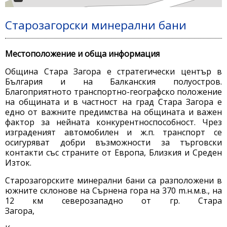
Старозагорски минерални бани
Местоположение и обща информация
Община Стара Загора е стратегически център в
България и на Балканския полуостров.
Благоприятното транспортно-географско положение
на общината и в частност на град Стара Загора е
едно от важните предимства на общината и важен
фактор за нейната конкурентноспособност. Чрез
изграденият автомобилен и ж.п. транспорт се
осигуряват добри възможности за търговски
контакти със страните от Европа, Близкия и Среден
Изток.
Старозагорските минерални бани са разположени в
южните склонове на Сърнена гора на 370 m.н.м.в., на
12 км северозападно от гр. Стара
Загора,