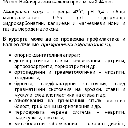
26 mm. Най-изразени валежи през м. май 44 mm.
Минерална вода
–
гореща
42
⁰С, рН 9,4 с обща
минерализация 0,55 g/l, съдържаща
хидрокарбонатни, калциеви и магнезиеви йони и
газ-въглероден диоксид.
В курорта може да се провежда профилактика и
балнео лечение
при хронични заболявания на:
опорно-двигателния апарат;
дегенеративни ставни заболявания -артрити,
артрозоартрити, периартрити и др.;
ортопедични и травматологични
– миозити,
тендинити,
бурсити, следфрактурни състояния, след
травматични състояния на връзки, стави и
мускули, след алопластика на става и др.
заболявания на гръбначния стълб
: дискова
болест, гръбначни изкривявания и др.
периферната нервна система – неврити,
радикулити,плексити;
метаболитни заболявания – захарен диабет,