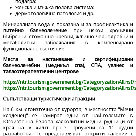
подагра;
женска и мъжка полова система;
дерматологична патология и др.
Минералната вода е показана и за профилактика и
питейно балнеолечение
при някои хронични
бъбречни, стомашно-чревни, жлъчно-чернодробни и
метаболитни заболявания в компенсирано
функционално състояние.
Места за настаняване и сертифицирани
балнеолечебни (медикъл спа), СПА, уелнес и
таласотерапевтични центрове
https://ntr.tourism.government.bg/CategoryzationAll.nsf
https://ntr.tourism.government.bg/CategoryzationAll.nsf/
Съпътстващи туристически атракции
На 6 км югоизточно от курорта, в местността "Мечи
кладенец" се намират едни от най-големите в
Югоизточна Европа халколитни медни рудници от
края на V хил.п пр.н.е. Проучени са 11 рудни
разработки. Те представляват открити галерии с