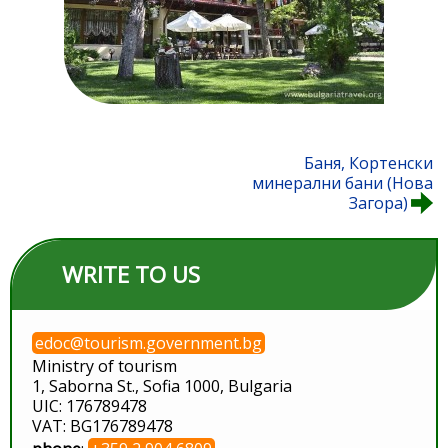
Баня, Кортенски
минерални бани (Нова
Загора)
WRITE TO US
edoc@tourism.government.bg
Ministry of tourism
1, Saborna St., Sofia 1000, Bulgaria
UIC: 176789478
VAT: BG176789478