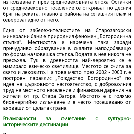
използвана и през средновековната епоха. Останки
от средновековно поселение се откриват по десния
бряг на реката, главно в района на сегашния плаж и
северозападно от него.
Една от забележителностите на Старозагорски
минерални бани е природния феномен „Богородична
стъпка". Местността е наречена така заради
причудливо образувание в скалите наподобяващо
по форма на човешка стъпка. Водата в нея никога не
пресъхва. Тук в древността най-вероятно се е
намирало езическо светилище. Мястото се счита за
свято и лековито. На това място през 2002 - 2003 г. е
построен параклис „Рождество Богородично" по
идея на църковното настоятелство, с доброволния
труд на местното население и финансови дарения на
жители от гр. Стара Загора. Мястото е с голямо
биоенергийно излъчване и е често посещавано от
вярващи от цялата страна.
Възможности за съчетание с културно-
историческите дестинации