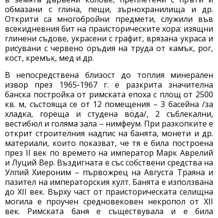
обмазани с глина, пещи, зърнохранилища и др.
Открити са многобройни предмети, служили във
всекидневния бит на праисторическите хора: изящни
глинени съдове, украсени с графит, врязана украса и
рисувани с червено оръдия на труда от камък, рог,
кост, кремък, мед и др.
В непосредствена близост до топлия минерален
извор през 1965-1967 г. е разкрита значителна
банска постройка от римската епоха с площ от 2500
кв. м, състояща се от 12 помещения – 3 басейна /за
хладка, гореща и студена вода/, 2 съблекални,
вестибюл и голяма зала – нимфеум. При разкопките е
открит строителния надпис на банята, монети и др.
материали, които показват, че тя е била построена
през ІІ век по времето на император Марк Аврелий
и Луций Вер. Въздигната е със собствени средства на
Улпий Хиероним – първожрец на Августа Траяна и
пазител на императорския култ. Банята е използвана
до ХІІ век. Върху част от праисторическата селищна
могила е проучен средновековен некропол от ХІІ
век. Римската баня е съществувала и е била