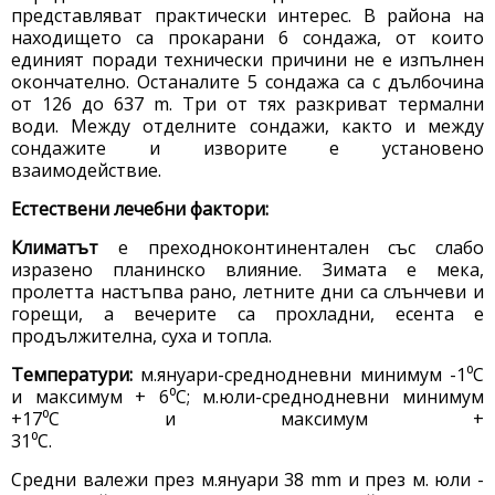
представляват практически интерес. В района на
находището са прокарани 6 сондажа, от които
единият поради технически причини не е изпълнен
окончателно. Останалите 5 сондажа са с дълбочина
от 126 до 637 m. Три от тях разкриват термални
води. Между отделните сондажи, както и между
сондажите и изворите е установено
взаимодействие.
Естествени лечебни фактори:
Климатът
е преходноконтинентален със слабо
изразено планинско влияние. Зимата е мека,
пролетта настъпва рано, летните дни са слънчеви и
горещи, а вечерите са прохладни, есента е
продължителна, суха и топла.
Температури:
м.януари-среднодневни минимум -1⁰С
и максимум + 6⁰С; м.юли-среднодневни минимум
+17⁰С и максимум +
31⁰С.
Средни валежи през м.януари 38 mm и през м. юли -