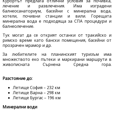
Курортът предлага отлични условия за почивка,
лечение и развлечения. Има изградени
балнеосанаториум, басейни с минерална вода,
хотели, почивни станции и вили. Горещата
минерална вода е подходяща за СПА процедури и
балнеолечение.
Тук могат да се открият останки от тракийско и
римско време като бански помещения, басейни от
прозрачен мрамор и др.
За любителите на планинският туризъм има
множеството еко пътеки и маркирани маршрути в
живописната Сърнена Средна гора.
Разстояние до:
Летище София – 232 км
Летище Варна – 298 км
Летище Бургас – 196 км
Минерални води